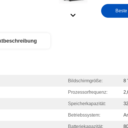
Beste
ktbeschreibung
Bildschirmgröße:
8 
Prozessorfrequenz:
2
Speicherkapazität:
3
Betriebssystem:
An
Batteriekapazität:
8