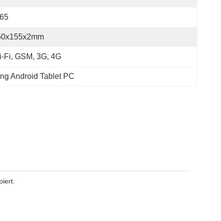
P65
50x155x2mm
-Fi, GSM, 3G, 4G
ng Android Tablet PC
iert.