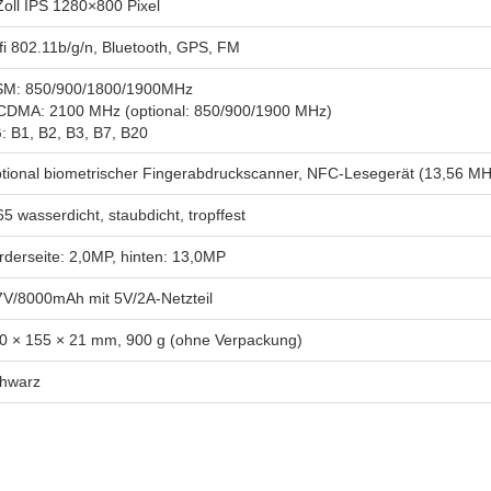
Zoll IPS 1280×800 Pixel
fi 802.11b/g/n, Bluetooth, GPS, FM
M: 850/900/1800/1900MHz
DMA: 2100 MHz (optional: 850/900/1900 MHz)
: B1, B2, B3, B7, B20
tional biometrischer Fingerabdruckscanner, NFC-Lesegerät (13,56 MH
65 wasserdicht, staubdicht, tropffest
rderseite: 2,0MP, hinten: 13,0MP
7V/8000mAh mit 5V/2A-Netzteil
0 × 155 × 21 mm, 900 g (ohne Verpackung)
hwarz