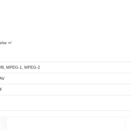
ärke +/
MVB, MPEG-1, MPEG-2
AV
FF