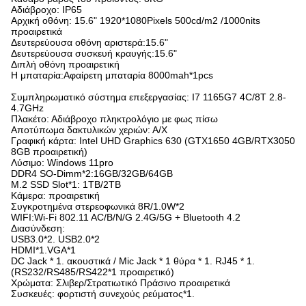
Αδιάβροχο: IP65
Αρχική οθόνη: 15.6" 1920*1080Pixels 500cd/m2 /1000nits
προαιρετικά
Δευτερεύουσα οθόνη αριστερά:15.6"
Δευτερεύουσα συσκευή κραυγής:15.6"
Διπλή οθόνη προαιρετική
Η μπαταρία:Αφαίρετη μπαταρία 8000mah*1pcs
Συμπληρωματικό σύστημα επεξεργασίας: I7 1165G7 4C/8T 2.8-
4.7GHz
Πλακέτο: Αδιάβροχο πληκτρολόγιο με φως πίσω
Αποτύπωμα δακτυλικών χεριών: Α/Χ
Γραφική κάρτα: Intel UHD Graphics 630 (GTX1650 4GB/RTX3050
8GB προαιρετική)
Λύσιμο: Windows 11pro
DDR4 SO-Dimm*2:16GB/32GB/64GB
Μ.2 SSD Slot*1: 1TB/2TB
Κάμερα: προαιρετική
Συγκροτημένα στερεοφωνικά 8R/1.0W*2
WIFI:Wi-Fi 802.11 AC/B/N/G 2.4G/5G + Bluetooth 4.2
Διασύνδεση:
USB3.0*2. USB2.0*2
HDMI*1.VGA*1
DC Jack * 1. ακουστικά / Mic Jack * 1 θύρα * 1. RJ45 * 1.
(RS232/RS485/RS422*1 προαιρετικό)
Χρώματα: Σλιβερ/Στρατιωτικό Πράσινο προαιρετικά
Συσκευές: φορτιστή συνεχούς ρεύματος*1.