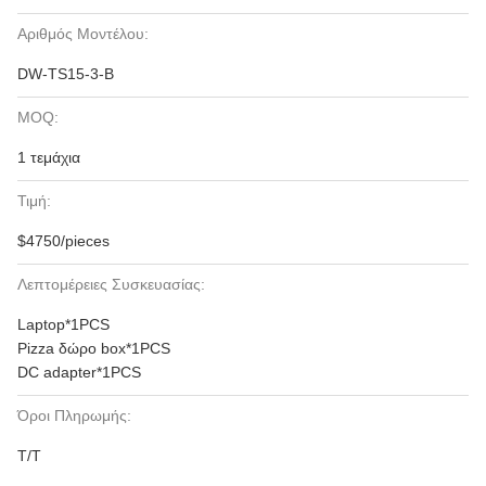
Αριθμός Μοντέλου:
DW-TS15-3-B
MOQ:
1 τεμάχια
Τιμή:
$4750/pieces
Λεπτομέρειες Συσκευασίας:
Laptop*1PCS
Pizza δώρο box*1PCS
DC adapter*1PCS
Όροι Πληρωμής:
Τ/Τ