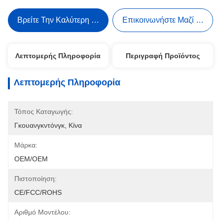
Βρείτε Την Καλύτερη Τιμή
Επικοινωνήστε Μαζί Μας
Λεπτομερής Πληροφορία
Περιγραφή Προϊόντος
Λεπτομερής Πληροφορία
Τόπος Καταγωγής:
Γκουανγκντόνγκ, Κίνα
Μάρκα:
OEM/OEM
Πιστοποίηση:
CE/FCC/ROHS
Αριθμό Μοντέλου: