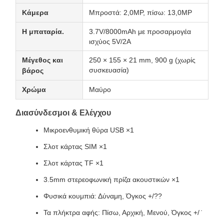
Κάμερα
Μπροστά: 2,0MP, πίσω: 13,0MP
Η μπαταρία.
3.7V/8000mAh με προσαρμογέα
ισχύος 5V/2A
Μέγεθος και
250 × 155 × 21 mm, 900 g (χωρίς
συσκευασία)
βάρος
Χρώμα
Μαύρο
Διασύνδεσμοι & Ελέγχου
Μικροενθυμική θύρα USB ×1
Σλοτ κάρτας SIM ×1
Σλοτ κάρτας TF ×1
3.5mm στερεοφωνική πρίζα ακουστικών ×1
Φυσικά κουμπιά: Δύναμη, Όγκος +/??
Τα πλήκτρα αφής: Πίσω, Αρχική, Μενού, Όγκος +/ ̇