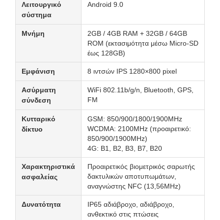
Λειτουργικό
Android 9.0
σύστημα
Μνήμη
2GB / 4GB RAM + 32GB / 64GB
ROM (εκτασιμότητα μέσω Micro-SD
έως 128GB)
Εμφάνιση
8 ιντσών IPS 1280×800 pixel
Ασύρματη
WiFi 802.11b/g/n, Bluetooth, GPS,
FM
σύνδεση
Κυτταρικό
GSM: 850/900/1800/1900MHz
WCDMA: 2100MHz (προαιρετικό:
δίκτυο
850/900/1900MHz)
4G: Β1, Β2, Β3, Β7, Β20
Χαρακτηριστικά
Προαιρετικός βιομετρικός σαρωτής
δακτυλικών αποτυπωμάτων,
ασφαλείας
αναγνώστης NFC (13,56MHz)
Δυνατότητα
IP65 αδιάβροχο, αδιάβροχο,
ανθεκτικό στις πτώσεις