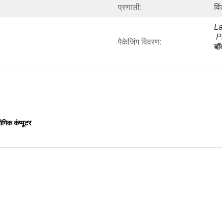
प्रणाली:
वि
L
P
पैकेजिंग विवरण:
बॉ
गिक कंप्यूटर