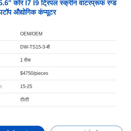
.6" कोर I7 I9 ट्रिपल स्क्रीन वाटरप्रूफ रग्ड
ैपटॉप औद्योगिक कंप्यूटर
OEM/OEM
DW-TS15-3-बी
1 पीस
$4750/pieces
e:
15-25
टी/टी