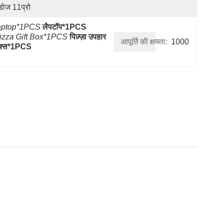
ंडोज 11प्रो
aptop*1PCS
लैपटॉप*1PCS
izza Gift Box*1PCS
पिज़्ज़ा उपहार 
आपूर्ति की क्षमता:
1000
क्स*1PCS
