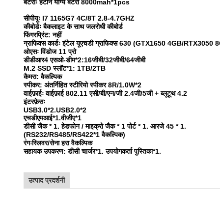
बैटरीः हटाने योग्य बैटरी 8000mah*1pcs
सीपीयूः I7 1165G7 4C/8T 2.8-4.7GHZ
कीबोर्डः बैकलाइट के साथ जलरोधी कीबोर्ड
फिंगरप्रिंट: नहीं
ग्राफिक्स कार्डः इंटेल यूएचडी ग्राफिक्स 630 (GTX1650 4GB/RTX3050 8
ओएसः विंडोज 11 प्रो
डीडीआर4 एसओ-डीम*2:16जीबी/32जीबी/64जीबी
M.2 SSD स्लॉट*1: 1TB/2TB
कैमरा: वैकल्पिक
स्पीकर: अंतर्निहित स्टीरियो स्पीकर 8R/1.0W*2
वाईफ़ाईः वाईफ़ाई 802.11 एसी/बी/एन/जी 2.4जी/5जी + ब्लूटूथ 4.2
इंटरफ़ेसः
USB3.0*2.USB2.0*2
एचडीएमआई*1.वीजीए*1
डीसी जैक * 1. हेडफोन / माइक्रो जैक * 1 पोर्ट * 1. आरजे 45 * 1.
(RS232/RS485/RS422*1 वैकल्पिक)
रंगःस्लिवर/सेना हरा वैकल्पिक
सहायक उपकरण: डीसी चार्जर*1. उपयोगकर्ता पुस्तिका*1.
उत्पाद प्रदर्शनी