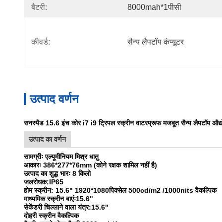
बैटरी:
8000mah*1पीसी
कीवर्ड:
सैन्य लैपटॉप कंप्यूटर
उत्पाद वर्णन
सनस्पैड 15.6 इंच कोर i7 i9 ट्रिपल स्क्रीन वाटरप्रूफ मजबूत सैन्य लैपटॉप औद्यो
उत्पाद का वर्णन
सामग्रीः एल्यूमीनियम मिश्र धातु
आकारः 386*277*76mm (कोने रक्षक शामिल नहीं है)
उत्पाद का शुद्ध भारः 8 किलो
जलरोधक:IP65
होम स्क्रीन: 15.6" 1920*1080पिक्सेल 500cd/m2 /1000nits वैकल्पिक
माध्यमिक स्क्रीन बाएंः15.6"
सेकेंडरी चिल्लाने वाला यंत्र:15.6"
दोहरी स्क्रीन वैकल्पिक