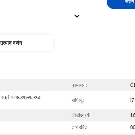
सबसे 
उत्पाद वर्णन
प्रमाणन:
C
स्क्रीन वाटरप्रूफ रग्ड 
सीपीयू:
I7
र
डीडीआर4:
16
तार रहित:
80