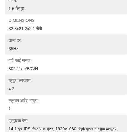
वज़न:
1.6 किग्रा
DIMENSIONS:
32.5x21.2x2.1 सेमी
ताज़ा दर:
65Hz
वाई-फाई मानक:
802.11ac/b/g/n
ब्लूटूथ संस्करण:
4.2
न्यूनतम आदेश मात्रा:
1
प्रमुखता देना:
14.1 इंच IPS लैपटॉप कंप्यूटर
, 
1920x1080 रिज़ॉल्यूशन नोटबुक कंप्यूटर
, 