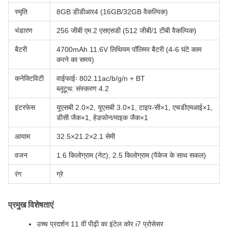
स्मृति
8GB डीडीआर4 (16GB/32GB वैकल्पिक)
भंडारण
256 जीबी एम.2 एसएसडी (512 जीबी/1 टीबी वैकल्पिक)
बैटरी
4700mAh 11.6V लिथियम पॉलिमर बैटरी (4-6 घंटे काम
करने का समय)
कनेक्टिविटी
वाईफाईः 802.11ac/b/g/n + BT
ब्लूटूथ: संस्करण 4.2
इंटरफेस
यूएसबी 2.0×2, यूएसबी 3.0×1, टाइप-सी×1, एचडीएमआई×1,
डीसी जैक×1, हेडफोन/माइक जैक×1
आयाम
32.5×21.2×2.1 सेमी
वजन
1.6 किलोग्राम (नेट), 2.5 किलोग्राम (पैकेज के साथ सकल)
रंग
ग्रे
प्रमुख विशेषताएं
उच्च प्रदर्शन 11 वीं पीढ़ी का इंटेल कोर i7 प्रोसेसर