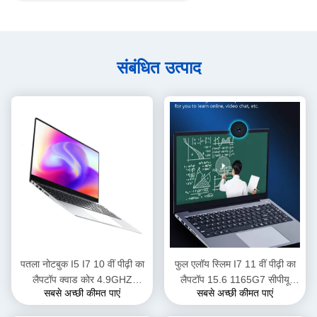
संबंधित उत्पाद
पतला नोटबुक I5 I7 10 वीं पीढ़ी का
फुल एलॉय स्लिम I7 11 वीं पीढ़ी का
लैपटॉप क्वाड कोर 4.9GHZ
लैपटॉप 15.6 1165G7 सीपीयू
सबसे अच्छी कीमत पाएं
सबसे अच्छी कीमत पाएं
8GB/16GB रैम 256GB SSD
फास्ट स्पीड फॉर डेट ट्रांसफर गेम
HDD 1TB वैकल्पिक
ऑफिस