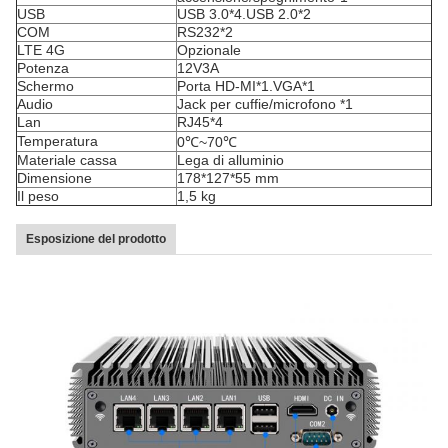
USB
USB 3.0*4.USB 2.0*2
COM
RS232*2
LTE 4G
Opzionale
Potenza
12V3A
Schermo
Porta HD-MI*1.VGA*1
Audio
Jack per cuffie/microfono *1
Lan
RJ45*4
Temperatura
0℃~70℃
Materiale cassa
Lega di alluminio
Dimensione
178*127*55 mm
Il peso
1,5 kg
Esposizione del prodotto