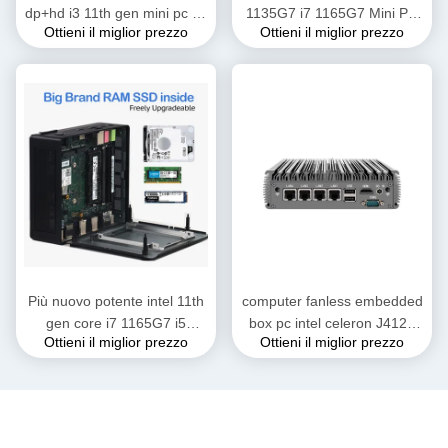
dp+hd i3 11th gen mini pc i3-
1135G7 i7 1165G7 Mini PC
Ottieni il miglior prezzo
Ottieni il miglior prezzo
1115G4 mini computer pc
Win11/10 Thunderbolt 4 2 *
HD DP Iris Graphics Gaming
Desktop Comput
Più nuovo potente intel 11th
computer fanless embedded
gen core i7 1165G7 i5
box pc intel celeron J4125
Ottieni il miglior prezzo
Ottieni il miglior prezzo
1135G7 i3 1115G4 2 * Mini
N5105 mini pc per
PC desktop HD-MI DP Iris
industriale
Xe Graphics per la casa b