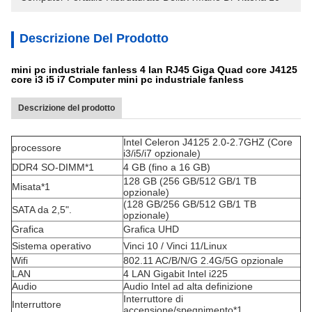
Descrizione Del Prodotto
mini pc industriale fanless 4 lan RJ45 Giga Quad core J4125
core i3 i5 i7 Computer mini pc industriale fanless
Descrizione del prodotto
Intel Celeron J4125 2.0-2.7GHZ (Core
processore
i3/i5/i7 opzionale)
DDR4 SO-DIMM*1
4 GB (fino a 16 GB)
128 GB (256 GB/512 GB/1 TB
Misata*1
opzionale)
(128 GB/256 GB/512 GB/1 TB
SATA da 2,5".
opzionale)
Grafica
Grafica UHD
Sistema operativo
Vinci 10 / Vinci 11/Linux
Wifi
802.11 AC/B/N/G 2.4G/5G opzionale
LAN
4 LAN Gigabit Intel i225
Audio
Audio Intel ad alta definizione
Interruttore di
Interruttore
accensione/spegnimento*1