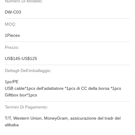
Numero Di Modello:
DW-C03
MOQ:
1Pieces
Prezzo:
US$145-US$125
Dettagli Dell'imballaggio:
1pc/PE
USB cable*1pcs dell'adattatore *1pcs di CC della borsa *1pcs
Giftbox box*1pcs
Termini Di Pagamento:
T/T, Western Union, MoneyGram, assicurazione del tradr del
alibaba