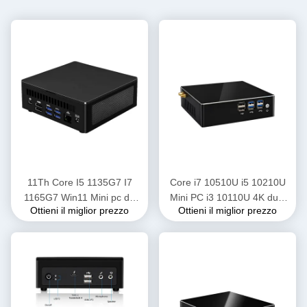
11Th Core I5 ​​1135G7 I7
Core i7 10510U i5 10210U
1165G7 Win11 Mini pc da
Mini PC i3 ​​10110U 4K dual
Ottieni il miglior prezzo
Ottieni il miglior prezzo
gioco con DDR4 Ram M.2
Lan Barebone Desktop
SSD 2 * HD-MI Thunderbolt
Computer con Win10 pro
4 WIFI 6 nuc
Linux WiFi Type-C