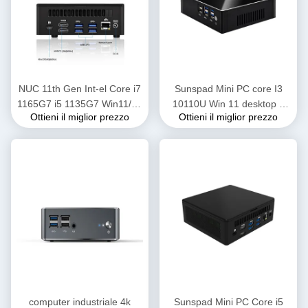
NUC 11th Gen Int-el Core i7
Sunspad Mini PC core I3
1165G7 i5 1135G7 Win11/10
10110U Win 11 desktop a
Ottieni il miglior prezzo
Ottieni il miglior prezzo
i3 1115G4 Mini PC HD-MI
parete 2 lan e 2 display HD-
DP Computer desktop da
MI 4K mini pc da gioco
gioco
computer industriale 4k
Sunspad Mini PC Core i5