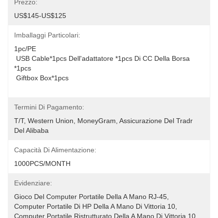
Prezzo:
US$145-US$125
Imballaggi Particolari:
1pc/PE 
 USB Cable*1pcs Dell'adattatore *1pcs Di CC Della Borsa 
*1pcs
 Giftbox Box*1pcs
Termini Di Pagamento:
T/T, Western Union, MoneyGram, Assicurazione Del Tradr 
Del Alibaba
Capacità Di Alimentazione:
1000PCS/MONTH
Evidenziare:
Gioco Del Computer Portatile Della A Mano RJ-45
, 
Computer Portatile Di HP Della A Mano Di Vittoria 10
, 
Computer Portatile Ristrutturato Della A Mano Di Vittoria 10