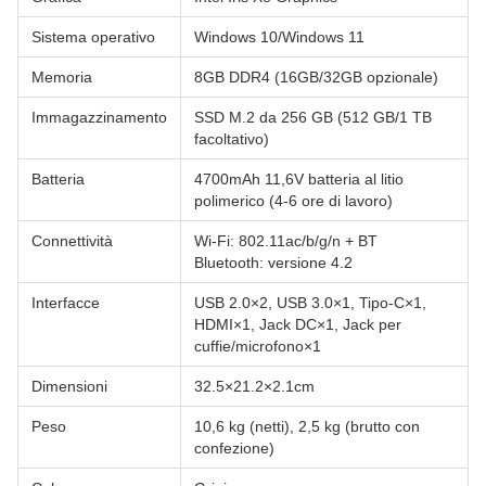
Sistema operativo
Windows 10/Windows 11
Memoria
8GB DDR4 (16GB/32GB opzionale)
Immagazzinamento
SSD M.2 da 256 GB (512 GB/1 TB
facoltativo)
Batteria
4700mAh 11,6V batteria al litio
polimerico (4-6 ore di lavoro)
Connettività
Wi-Fi: 802.11ac/b/g/n + BT
Bluetooth: versione 4.2
Interfacce
USB 2.0×2, USB 3.0×1, Tipo-C×1,
HDMI×1, Jack DC×1, Jack per
cuffie/microfono×1
Dimensioni
32.5×21.2×2.1cm
Peso
10,6 kg (netti), 2,5 kg (brutto con
confezione)