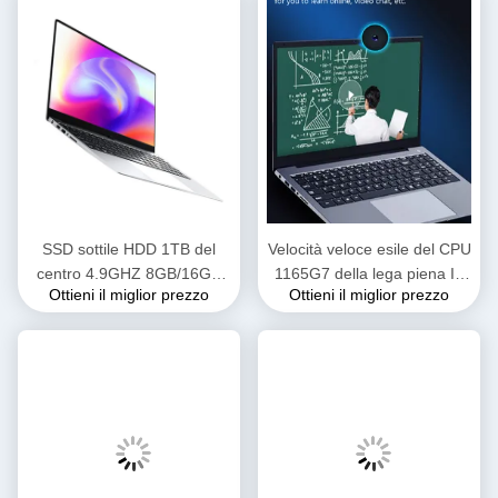
SSD sottile HDD 1TB del
Velocità veloce esile del CPU
centro 4.9GHZ 8GB/16GB
1165G7 della lega piena I7
Ottieni il miglior prezzo
Ottieni il miglior prezzo
RAM 256GB del quadrato
undicesimo Gen Laptop 15,6
del computer portatile della
per l'ufficio del gioco di
generazione del taccuino I5
trasferimento della data
I7 decimo facoltativo