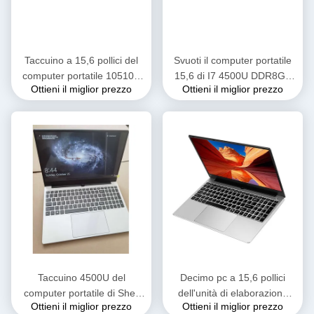
Taccuino a 15,6 pollici del
Svuoti il computer portatile
computer portatile 10510U
15,6 di I7 4500U DDR8GB
Ottieni il miglior prezzo
Ottieni il miglior prezzo
8GB 256GB dell'OEM Intel
SSD256GB per il pc di gioco
Core I7
di Intel Core I7 della scuola
Taccuino 4500U del
Decimo pc a 15,6 pollici
computer portatile di Shell
dell'unità di elaborazione
Ottieni il miglior prezzo
Ottieni il miglior prezzo
Backlight Keyboard Intel
dello SSD 512GB i7 del