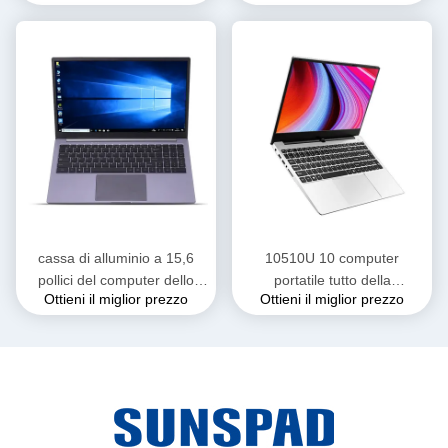
Core I7 del metallo
computer portatile
DDR16GB di Intel Core I7
cassa di alluminio a 15,6
10510U 10 computer
pollici del computer dello
portatile tutto della
Ottieni il miglior prezzo
Ottieni il miglior prezzo
SSD Intel I7 di 1065G7 16gb
generazione 16gb Ddr4 Intel
512gb con l'impronta digitale
Core I7 in uno SSD 512GB
di 16Gb di RAM del pc i7