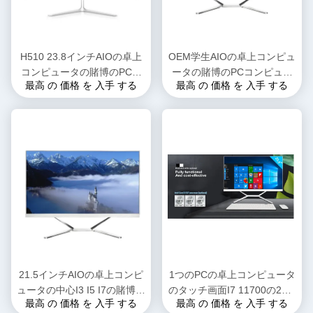
H510 23.8インチAIOの卓上
OEM学生AIOの卓上コンピュ
コンピュータの賭博のPCの
ータの賭博のPCコンピュー
最高 の 価格 を 入手 する
最高 の 価格 を 入手 する
中心i3 i5 i7第10 GEN モノブ
タIntelプロセッサの中心I7
ロックコンピュータ
21.5インチAIOの卓上コンピ
1つのPCの卓上コンピュータ
ュータの中心I3 I5 I7の賭博コ
のタッチ画面I7 11700の23.8
最高 の 価格 を 入手 する
最高 の 価格 を 入手 する
ンピュータ
″すべて8中心16mbのスマー