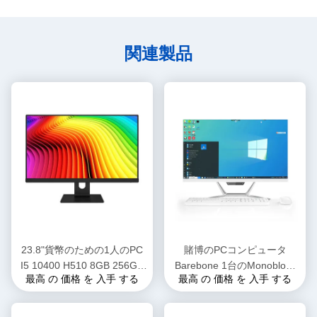
関連製品
23.8"貨幣のための1人のPC
賭博のPCコンピュータ
I5 10400 H510 8GB 256GB
Barebone 1台のMonoblock
最高 の 価格 を 入手 する
最高 の 価格 を 入手 する
Oem MonoblockのAIOの卓上
コンピュータ21.5" 23.8"の
コンピュータすべて
AIOの中心I3 I5 I7すべて