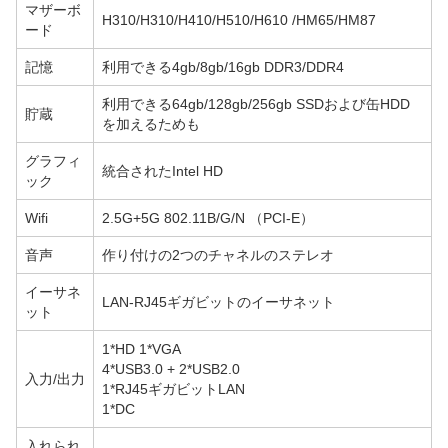
マザーボ
H310/H310/H410/H510/H610 /HM65/HM87
ード
記憶
利用できる4gb/8gb/16gb DDR3/DDR4
利用できる64gb/128gb/256gb SSDおよび缶HDD
貯蔵
を加えるためも
グラフィ
統合されたIntel HD
ック
Wifi
2.5G+5G 802.11B/G/N （PCI-E）
音声
作り付けの2つのチャネルのステレオ
イーサネ
LAN-RJ45ギガビットのイーサネット
ット
1*HD 1*VGA
4*USB3.0 + 2*USB2.0
入力/出力
1*RJ45ギガビットLAN
1*DC
入れられ