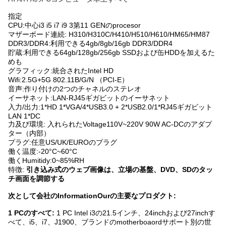
指定
CPU:中心i3 i5 i7 i9 3第11 GENのprocesor
マザーボード連続: H310/H310C/H410/H510/H610/HM65/HM87
DDR3/DDR4:利用できる4gb/8gb/16gb DDR3/DDR4
貯蔵:利用できる64gb/128gb/256gb SSDおよび缶HDDを加えるた
めも
グラフィック:統合されたIntel HD
Wifi:2.5G+5G 802.11B/G/N （PCI-E）
音声:作り付けの2つのチャネルのステレオ
イーサネット:LAN-RJ45ギガビットのイーサネット
入力/出力:1*HD 1*VGA/4*USB3.0 + 2*USB2.0/1*RJ45ギガビット
LAN 1*DC
力及び環境: 入れられたVoltage110V~220V 90W AC-DCのアダプ
ター（内部）
プラグ:任意US/UK/EUROのプラグ
働く温度:-20°C~60°C
働くHumitidy:0~85%RH
特徴:
引き込み式のウェブ画像は、立場の基盤、DVD、SDのタッ
チ画面を調節する
次として会社のInformationOurの主要なプロダクト:
1 PCのすべて:
1 PC Intel i3の21.5インチ、24inchおよび27inchす
べて、i5、i7、J1900、ブランドのmotherboaordサポート別の世