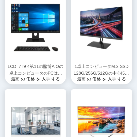
LCD I7 I9 4第11の賭博AIOの
1卓上コンピュータM.2 SSD
卓上コンピュータのPCは柔
128G/256G/512Gの中心I5 I7
最高 の 価格 を 入手 する
最高 の 価格 を 入手 する
らかいSSD+HDDのために芯
I9第10の生成すべて
を取る