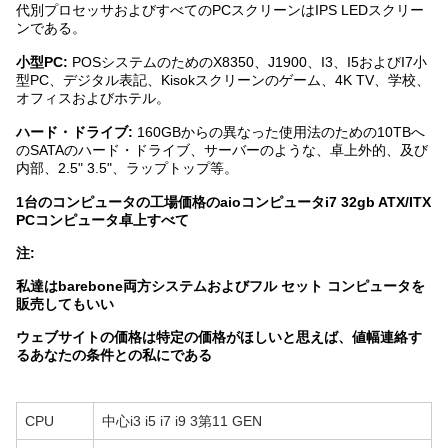
代別プロセッサおよびすべてのPCスクリーンはIPS LEDスクリー
ンである。
小型PC:
POSシステムのためのX8350、J1900、I3、I5およびI7小
型PC、デジタル表記、Kisokスクリーンのゲーム、4K TV、学校、
オフィスおよびホテル。
ハード・ドライブ:
160GBからの異なった使用法のための10TBへ
のSATAのハード・ドライブ、サーバーのような、卓上外的、及び
内部、2.5" 3.5"、ラップトップ等。
1台のコンピュータの工場価格のaioコンピュータi7 32gb ATX/ITX
PCコンピュータ卓上すべて
注:
私達はbarebone両方システムおよびフル セット コンピュータを
販売してもいい
ウェブサイトの価格は特定の価格がほしいと思えば、値幅連絡す
るあなたの条件との私にである
CPU
中心i3 i5 i7 i9 3第11 GEN