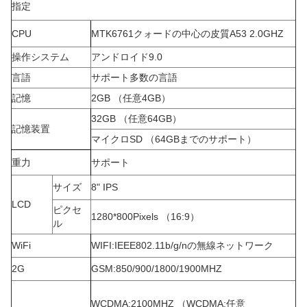
指定
CPU
MTK6761クォードの中心の皮質A53 2.0GHZ
操作システム
アンドロイド9.0
言語
サポート多数の言語
記憶
2GB （任意4GB）
32GB （任意64GB）
記憶装置
マイクロSD （64GBまでのサポート）
重力
サポート
サイズ
8" IPS
LCD
ピクセ
1280*800Pixels （16:9）
ル
WiFi
WIFI:IEEE802.11b/g/nの無線ネットワーク
2G
GSM:850/900/1800/1900MHZ
WCDMA:2100MHZ （WCDMA:任意