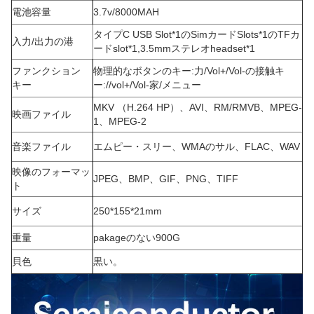
電池容量
3.7v/8000MAH
タイプC USB Slot*1のSimカードSlots*1のTFカ
入力/出力の港
ードslot*1,3.5mmステレオheadset*1
ファンクション
物理的なボタンのキー:力/Vol+/Vol-の接触キ
キー
ー://vol+/Vol-家/メニュー
MKV （H.264 HP）、AVI、RM/RMVB、MPEG-
映画ファイル
1、MPEG-2
音楽ファイル
エムピー・スリー
、
WMA
の
サル
、
FLAC
、
WAV
映像のフォーマッ
JPEG
、
BMP
、
GIF
、
PNG
、
TIFF
ト
サイズ
250*155*21mm
重量
pakageのない900G
貝色
黒い。