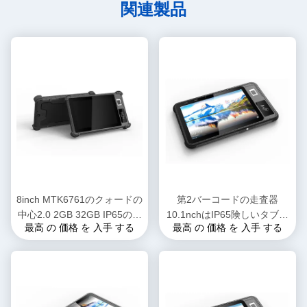
関連製品
8inch MTK6761のクォードの
第2バーコードの走査器
中心2.0 2GB 32GB IP65の防
10.1nchはIP65険しいタブレ
最高 の 価格 を 入手 する
最高 の 価格 を 入手 する
水険しいタブレットのPC
ットのPCのOctaの中心
2.3GHZを防水する