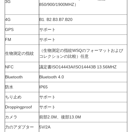
3G
850/900/1900MHZ）
4G
B1. B2.B3.B7.B20
GPS
サポート
FM
サポート
（
生物測定の指紋WSQのフォーマットおよび
生物測定の指紋
コレクションの比較）任意
NFC
議定書ISO14443A/ISO14443B 13.56MHZ
Bluetooth
Bluetooth 4.0
防水
IP65
ちり止め
サポート
Droppingproof
サポート
カメラ
前部2.0M、後部13.0M
力のアダプター
5V/2A