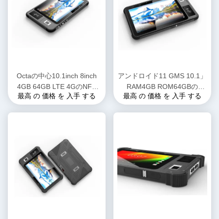
Octaの中心10.1inch 8inch
アンドロイド11 GMS 10.1」
4GB 64GB LTE 4GのNFC
RAM4GB ROM64GBの
最高 の 価格 を 入手 する
最高 の 価格 を 入手 する
RFIDの読者が付いている険
Biomtricの指紋が付いている
しいタブレットのPC
険しい人間の特徴をもつタブ
レットのPC