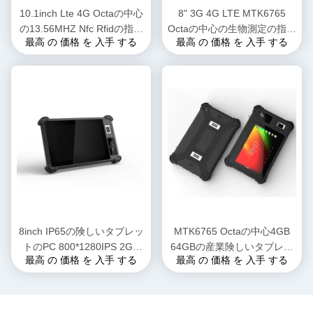
10.1inch Lte 4G Octaの中心
8" 3G 4G LTE MTK6765
の13.56MHZ Nfc Rfidの指紋
Octaの中心の生物測定の指紋
最高 の 価格 を 入手 する
最高 の 価格 を 入手 する
が付いている険しいタブレッ
NFCの読者が付いている産業
トのPC
人間の特徴をもつタブレット
のPC
8inch IP65の険しいタブレッ
MTK6765 Octaの中心4GB
トのPC 800*1280IPS 2GB
64GBの産業険しいタブレッ
最高 の 価格 を 入手 する
最高 の 価格 を 入手 する
+16GB 8000mAh 2.0MP
トのPCコンピュータ8" RJ45
8.0MPのアンドロイド9.0
RS232の港