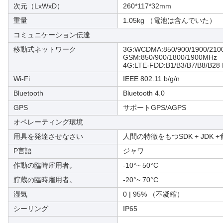
次元（LxWxD）
260*117*32mm
重量
1.05kg （電池は含んでいた）
コミュニケーション伝達
移動式ネットワーク
3G:WCDMA:850/900/1900/21
GSM:850/900/1800/1900MHz
4G:LTE-FDD:B1/B3/B7/B8/B28
Wi-Fi
IEEE 802.11 b/g/n
Bluetooth
Bluetooth 4.0
GPS
サポートGPS/AGPS
オペレーティング環境
用具を発達させなさい
人間の特徴をもつSDK + JDK +
P言語
ジャワ
作動の臨時雇用者。
-10°~ 50°C
貯蔵の臨時雇用者。
-20°~ 70°C
湿気
0 | 95% （不凝縮）
シーリング
IP65