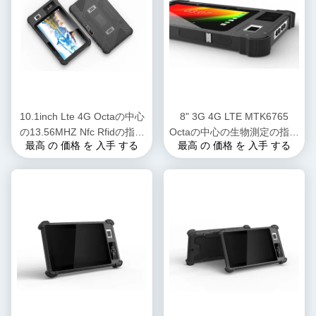
10.1inch Lte 4G Octaの中心
8" 3G 4G LTE MTK6765
の13.56MHZ Nfc Rfidの指紋
Octaの中心の生物測定の指紋
最高 の 価格 を 入手 する
最高 の 価格 を 入手 する
が付いている険しいタブレッ
NFCの読者が付いている産業
トのPC
人間の特徴をもつタブレット
のPC