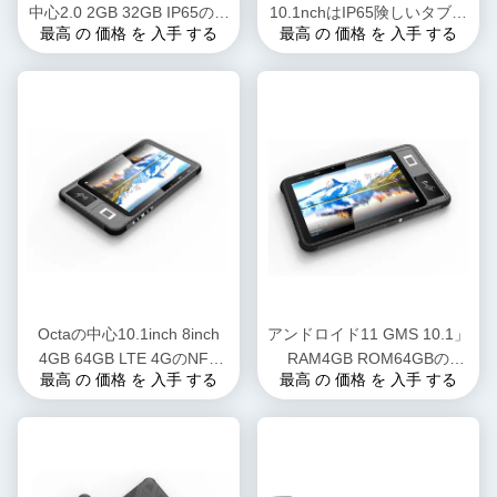
中心2.0 2GB 32GB IP65の防
10.1nchはIP65険しいタブレ
最高 の 価格 を 入手 する
最高 の 価格 を 入手 する
水険しいタブレットのPC
ットのPCのOctaの中心
2.3GHZを防水する
Octaの中心10.1inch 8inch
アンドロイド11 GMS 10.1」
4GB 64GB LTE 4GのNFC
RAM4GB ROM64GBの
最高 の 価格 を 入手 する
最高 の 価格 を 入手 する
RFIDの読者が付いている険
Biomtricの指紋が付いている
しいタブレットのPC
険しい人間の特徴をもつタブ
レットのPC