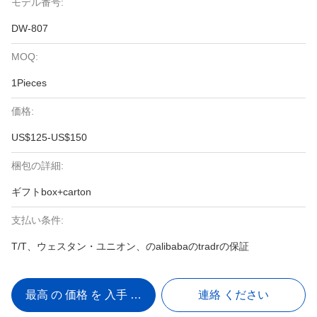
モデル番号:
DW-807
MOQ:
1Pieces
価格:
US$125-US$150
梱包の詳細:
ギフトbox+carton
支払い条件:
T/T、ウェスタン・ユニオン、のalibabaのtradrの保証
最高 の 価格 を 入手 する
連絡 ください