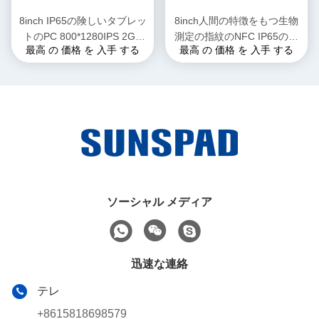
8inch IP65の険しいタブレッ
8inch人間の特徴をもつ生物
トのPC 800*1280IPS 2GB
測定の指紋のNFC IP65の防
最高 の 価格 を 入手 する
最高 の 価格 を 入手 する
+16GB 8000mAh 2.0MP
水高耐久化されたタブレット
8.0MPのアンドロイド9.0
のPCが付いている産業タブ
レットのPC
ソーシャル メディア
迅速な連絡
テレ
+8615818698579