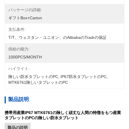
パッケージの詳細:
ギフトbox+carton
支払条件:
T/T、ウェスタン・ユニオン、のalibabaのtradrの保証
供給の能力:
1000PCS/MONTH
ハイライト:
険しい防水タブレットのPC
, 
IP67防水タブレットのPC
, 
MTK6761険しいタブレットのPC
製品説明
携帯用産業IP67 MTK6761の険しく頑丈な人間の特徴をもつ産業
タブレットのPCの険しい防水タブレット
製品の説明