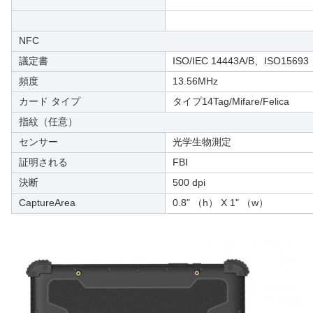
NFC
議定書
ISO/IEC 14443A/B、ISO15693
頻度
13.56MHz
カード タイプ
タイプ14Tag/Mifare/Felica
指紋（任意）
センサー
光学生物測定
証明される
FBI
決断
500 dpi
CaptureArea
0.8" （h） X 1" （w）