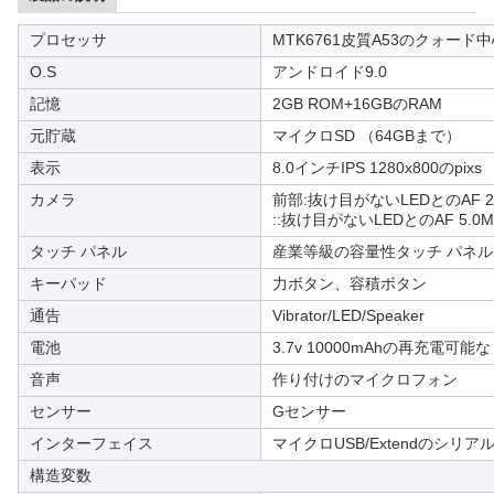
プロセッサ
MTK6761皮質A53のクォード中
O.S
アンドロイド9.0
記憶
2GB ROM+16GBのRAM
元貯蔵
マイクロSD （64GBまで）
表示
8.0インチIPS 1280x800のpixs
カメラ
前部:抜け目がないLEDとのAF
::抜け目がないLEDとのAF 5
タッチ パネル
産業等級の容量性タッチ パネル
キーパッド
力ボタン、容積ボタン
通告
Vibrator/LED/Speaker
電池
3.7v 10000mAhの再充電
音声
作り付けのマイクロフォン
センサー
Gセンサー
インターフェイス
マイクロUSB/Extendのシリア
構造変数