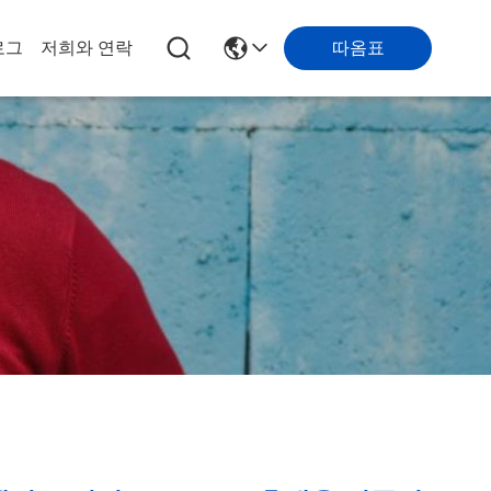
따옴표
로그
저희와 연락