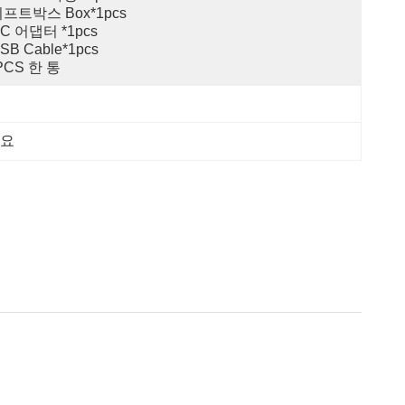
기프트박스 Box*1pcs
DC 어댑터 *1pcs 
USB Cable*1pcs   
PCS 한 통
세요