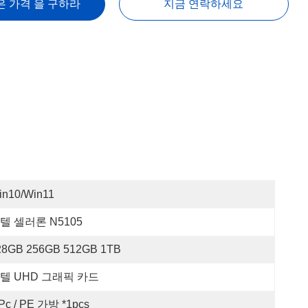
은 가격 을 구하라
지금 연락하세요
in10/win11
텔 셀러론 N5105
28GB 256GB 512GB 1TB
텔 UHD 그래픽 카드
 Pc / PE 가방 *1pcs