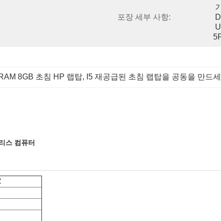
 
포장 세부 사항:
 
 
5
RAM 8GB 초침 HP 랩탑
, 
I5 재공급된 초침 랩탑을 공동을 만드
 팬리스 컴퓨터
Z