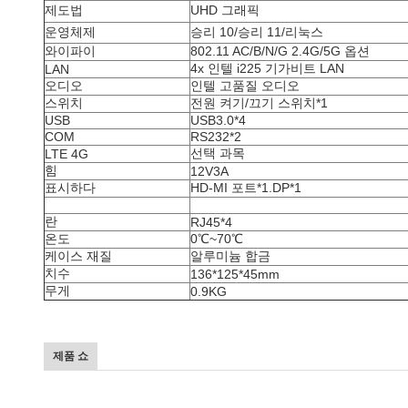
제도법
UHD 그래픽
운영체제
승리 10/승리 11/리눅스
와이파이
802.11 AC/B/N/G 2.4G/5G 옵션
4x 인텔 i225 기가비트 LAN
LAN
오디오
인텔 고품질 오디오
스위치
전원 켜기/끄기 스위치*1
USB
USB3.0*4
COM
RS232*2
선택 과목
LTE 4G
힘
12V3A
표시하다
HD-MI 포트*1.DP*1
란
RJ45*4
온도
0℃~70℃
케이스 재질
알루미늄 합금
치수
136*125*45mm
무게
0.9KG
제품 쇼