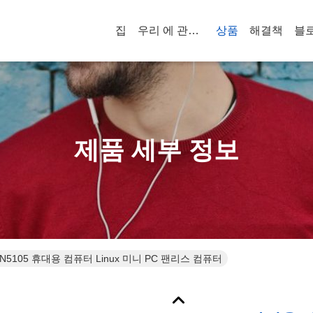
집
우리 에 관한 것
상품
해결책
블
제품 세부 정보
N5105 휴대용 컴퓨터 Linux 미니 PC 팬리스 컴퓨터