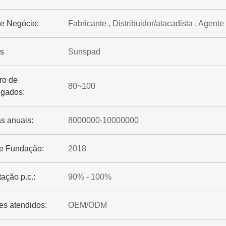
de Negócio:
Fabricante , Distribuidor/atacadista , Agente
s
Sunspad
o de
80~100
gados:
s anuais:
8000000-10000000
e Fundação:
2018
ação p.c.:
90% - 100%
es atendidos:
OEM/ODM