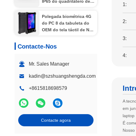
IP65 do quadrilátero de
1:
8inch MTK6761
impermeável
Polegada biométrica 4G
2:
do PC 8 da tabuleta do
OEM do tela táctil de Nfc
Rfid da impressão digital
3:
da segurança áspera
Contacte-Nos
4:
Mr. Sales Manager
kadin@szshuangshengda.com
Int
+8615818698579
A tecn
em jun
laptop
Contacte agora
É come
Nosso 