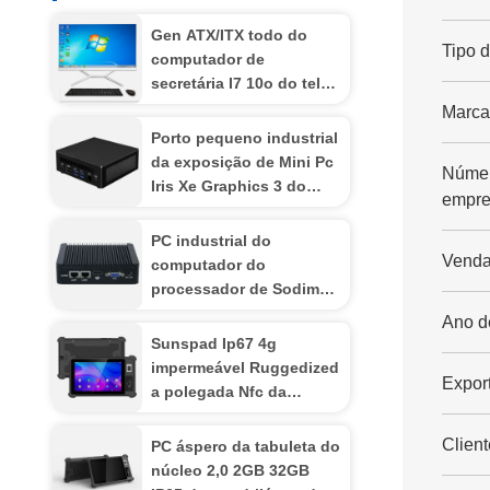
Gen ATX/ITX todo do
Tipo 
computador de
secretária I7 10o do tela
panorâmico AIO 11o nos
Marca
PCes um Desktop
Porto pequeno industrial
da exposição de Mini Pc
Númer
Iris Xe Graphics 3 do
empre
jogo do núcleo I7 1165g7
11o do núcleo I5 1135g7
PC industrial do
da vitória 11
Venda
computador do
processador de Sodimm
4GB 8GB Mini Pc J4125
Ano d
/J1800/J1900/N2830
Sunspad Ip67 4g
impermeável Ruggedized
Export
a polegada Nfc da
tabuleta 8 de Android
industrial
Client
PC áspero da tabuleta do
núcleo 2,0 2GB 32GB