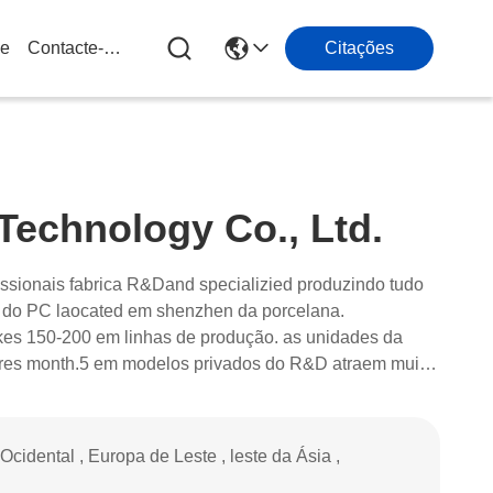
ue
Contacte-Nos
Citações
echnology Co., Ltd.
ssionais fabrica R&Dand specializied produzindo tudo
r do PC laocated em shenzhen da porcelana.
kes 150-200 em linhas de produção. as unidades da
res month.5 em modelos privados do R&D atraem muito
qutation do higt equipados com o dispositivo preciso
ste de envelhecimento, dispositivo quente do arquivo do
xigência diferente dos clientes por todo o lado no mundo
cidental , Europa de Leste , leste da Ásia ,
 de GMS muito im