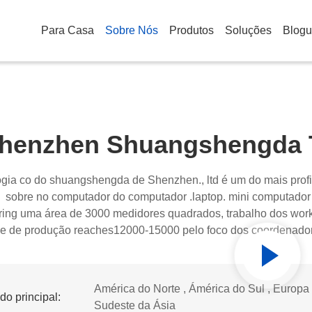
Para Casa
Sobre Nós
Produtos
Soluções
Blog
henzhen Shuangshengda T
ogia co do shuangshengda de Shenzhen., ltd é um do mais profi
sobre no computador do computador .laptop. mini computado
ring uma área de 3000 medidores quadrados, trabalho dos wor
e de produção reaches12000-15000 pelo foco dos coordenado
ercados diferentes, nós ganharam a produção ultramarina do re
ional, verificador detalhado da bateria de lítio, prateleira do te
a, dispositivo do pacote, sala livre de poeira do TP cumprir a e
América do Norte , Ámérica do Sul , Europa O
o principal:
.CE.FCC.ROHS do th. Certificados
Sudeste da Ásia