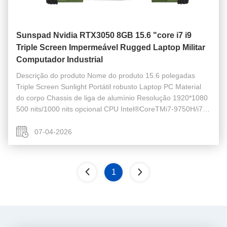
Sunspad Nvidia RTX3050 8GB 15.6 "core i7 i9
Triple Screen Impermeável Rugged Laptop Militar
Computador Industrial
Descrição do produto Nome do produto 15.6 polegadas
Triple Screen Sunlight Portátil robusto Laptop PC Material
do corpo Chassis de liga de alumínio Resolução 1920*1080
500 nits/1000 nits opcional CPU Intel®CoreTMi7-9750H/i7
1185G7/i7 12700H opcional Memória DDR4
8GB/16GB/32GB/64GB M.2 NVME M.2 2280 ...
07-04-2026
1