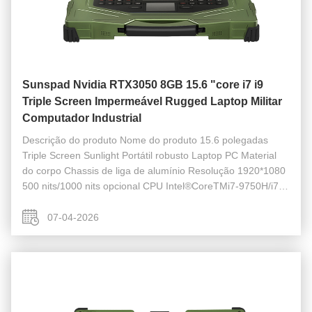
Sunspad Nvidia RTX3050 8GB 15.6 "core i7 i9
Triple Screen Impermeável Rugged Laptop Militar
Computador Industrial
Descrição do produto Nome do produto 15.6 polegadas
Triple Screen Sunlight Portátil robusto Laptop PC Material
do corpo Chassis de liga de alumínio Resolução 1920*1080
500 nits/1000 nits opcional CPU Intel®CoreTMi7-9750H/i7
1185G7/i7 12700H opcional Memória DDR4
8GB/16GB/32GB/64GB M.2 NVME M.2 2280 ...
07-04-2026