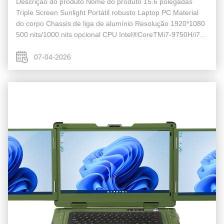
Descrição do produto Nome do produto 15.6 polegadas
Triple Screen Sunlight Portátil robusto Laptop PC Material
do corpo Chassis de liga de alumínio Resolução 1920*1080
500 nits/1000 nits opcional CPU Intel®CoreTMi7-9750H/i7
1185G7/i7 12700H opcional Memória DDR4
8GB/16GB/32GB/64GB M.2 NVME M.2 2280 ...
07-04-2026