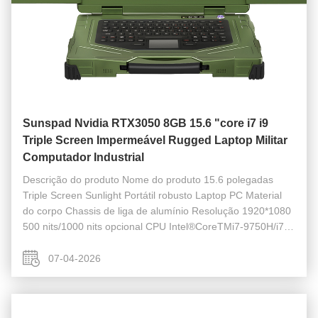
Sunspad Nvidia RTX3050 8GB 15.6 "core i7 i9
Triple Screen Impermeável Rugged Laptop Militar
Computador Industrial
Descrição do produto Nome do produto 15.6 polegadas
Triple Screen Sunlight Portátil robusto Laptop PC Material
do corpo Chassis de liga de alumínio Resolução 1920*1080
500 nits/1000 nits opcional CPU Intel®CoreTMi7-9750H/i7
1185G7/i7 12700H opcional Memória DDR4
8GB/16GB/32GB/64GB M.2 NVME M.2 2280 ...
07-04-2026