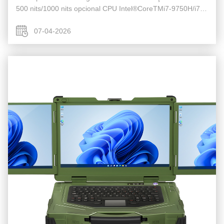
500 nits/1000 nits opcional CPU Intel®CoreTMi7-9750H/i7
1185G7/i7 12700H opcional Memória DDR4
8GB/16GB/32GB/64GB M.2 NVME M.2 2280 ...
07-04-2026