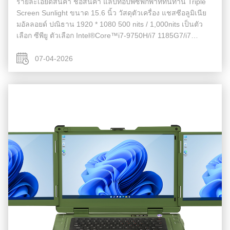
รายละเอียดสินค้า ชื่อสินค้า แล็ปท็อปพีซีพกพาที่ทนทาน Triple
Screen Sunlight ขนาด 15.6 นิ้ว วัสดุตัวเครื่อง แชสซีอลูมิเนีย
มอัลลอยด์ ปณิธาน 1920 * 1080 500 nits / 1,000nits เป็นตัว
เลือก ซีพียู ตัวเลือก Intel®Core™i7-9750H/i7 1185G7/i7
12700H หน่วยความจำ DDR4 8GB/16GB/32GB/64GB M.2
NVME M.2 2280 256GB...
07-04-2026