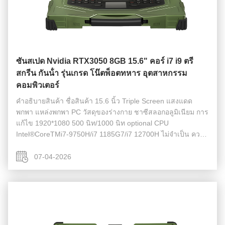
ซันสเปด Nvidia RTX3050 8GB 15.6" คอร์ i7 i9 ตรี
สกรีน กันน้ํา รุ่นเกรด โน๊ตพ็อตทหาร อุตสาหกรรม
คอมพิวเตอร์
คําอธิบายสินค้า ชื่อสินค้า 15.6 นิ้ว Triple Screen แสงแดด
พกพา แหล่งพกพา PC วัสดุของร่างกาย ชาซีสลอกอลูมิเนียม การ
แก้ไข 1920*1080 500 นิท/1000 นิท optional CPU
Intel®CoreTMi7-9750H/i7 1185G7/i7 12700H ไม่จําเป็น ความ
จํา DDR4 8GB/16GB/32GB/64GB M.2 NVME M.2 2280
256GB/512GB/1TB/2TB อุณหภูมิ -20°C -...
07-04-2026