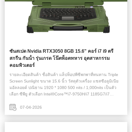
ซันสเปด Nvidia RTX3050 8GB 15.6" คอร์ i7 i9 ตรี
สกรีน กันน้ํา รุ่นเกรด โน๊ตพ็อตทหาร อุตสาหกรรม
คอมพิวเตอร์
รายละเอียดสินค้า ชื่อสินค้า แล็ปท็อปพีซีพกพาที่ทนทาน Triple
Screen Sunlight ขนาด 15.6 นิ้ว วัสดุตัวเครื่อง แชสซีอลูมิเนีย
มอัลลอยด์ ปณิธาน 1920 * 1080 500 nits / 1,000nits เป็นตัว
เลือก ซีพียู ตัวเลือก Intel®Core™i7-9750H/i7 1185G7/i7
12700H หน่วยความจำ DDR4 8GB/16GB/32GB/64GB M.2
NVME M.2 2280 256GB...
07-04-2026