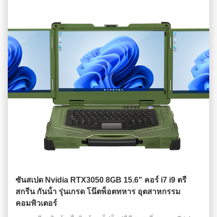
ซันสเปด Nvidia RTX3050 8GB 15.6" คอร์ i7 i9 ตรี
สกรีน กันน้ํา รุ่นเกรด โน๊ตพ็อตทหาร อุตสาหกรรม
คอมพิวเตอร์