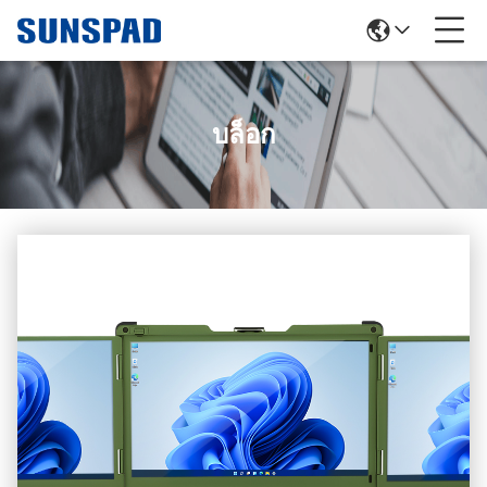
บล็อก