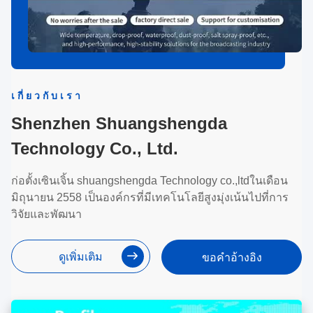
เกี่ยวกับเรา
Shenzhen Shuangshengda
Technology Co., Ltd.
ก่อตั้งเซินเจิ้น shuangshengda Technology co.,ltdในเดือน
มิถุนายน 2558 เป็นองค์กรที่มีเทคโนโลยีสูงมุ่งเน้นไปที่การ
วิจัยและพัฒนา
ดูเพิ่มเติม
ขอคําอ้างอิง