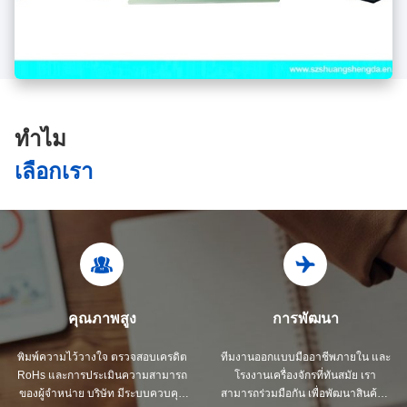
ทําไม
เลือกเรา
คุณภาพสูง
การพัฒนา
พิมพ์ความไว้วางใจ ตรวจสอบเครดิต
ทีมงานออกแบบมืออาชีพภายใน และ
RoHs และการประเมินความสามารถ
โรงงานเครื่องจักรที่ทันสมัย เรา
ของผู้จําหน่าย บริษัท มีระบบควบคุม
สามารถร่วมมือกัน เพื่อพัฒนาสินค้าที่