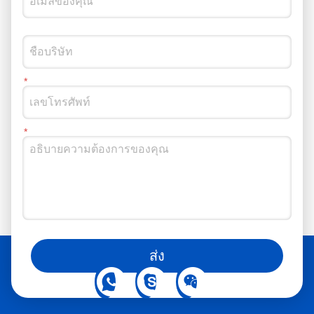
คุณยังสามารถติดตามเราได้ในโซเชียลมีเดีย
ส่ง