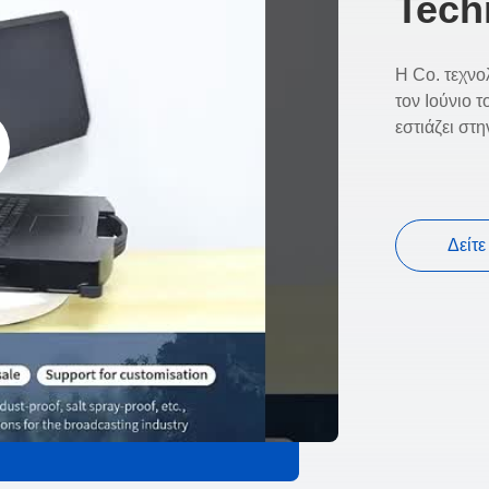
Tech
Η Co. τεχν
τον Ιούνιο 
εστιάζει στ
Δείτ