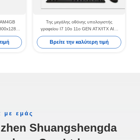
RAM4GB
Της μεγάλης οθόνης υπολογιστής
800x1280
γραφείου I7 10ο 11ο GEN ATX/ITX AIO
RFID
όλοι στους προσωπικούς υπολογιστές
τιμή
Βρείτε την καλύτερη τιμή
γραφείου ένα
ά με εμάς
zhen Shuangshengda