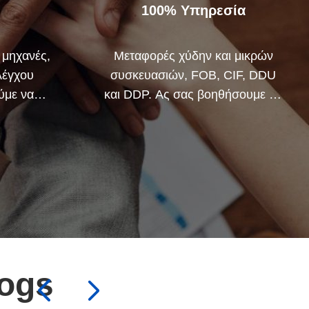
100% Υπηρεσία
 μηχανές,
Μεταφορές χύδην και μικρών
λέγχου
συσκευασιών, FOB, CIF, DDU
ύμε να
και DDP. Ας σας βοηθήσουμε να
λα τα
βρείτε την καλύτερη λύση για
ρα από τη
όλες τις ανησυχίες σας.
logs

