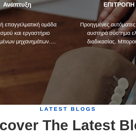
Ανάπτυξη
ΕΠΙΤΡΟΠΗ
ή επαγγελματική ομάδα
Προηγμένες αυτόματες
ασμού και εργαστήριο
αυστηρά σύστημα ε
μένων μηχανημάτων.
διαδικασίας. Μπορο
με να συνεργαστούμε
κατασκευάσουμε ό
ανάπτυξη των προϊόντων
ηλεκτρικά τερματικά πέ
που χρειάζεστε.
ζήτηση σας.
LATEST BLOGS
cover The Latest B