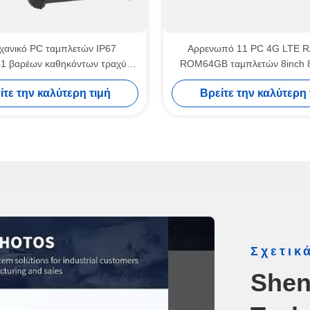
χανικό PC ταμπλετών IP67
Αρρενωπό 11 PC 4G LTE 
1 βαρέων καθηκόντων τραχύ
ROM64GB ταμπλετών 8inch 
αδιάβροχο φορητό
πλήρως τραχύ με NFC 
ίτε την καλύτερη τιμή
Βρείτε την καλύτερη 
Σχετικ
Shen