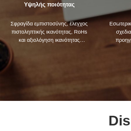
Υψηλής ποιότητας
Σφραγίδα εμπιστοσύνης, έλεγχος
Εσωτερικ
πιστοληπτικής ικανότητας, RoHs
σχεδι
και αξιολόγηση ικανότητας
προηγ
προμηθευτή. έχει αυστηρό
Μπορού
σύστημα ελέγχου ποιότητας και
για την 
επαγγελματικό εργαστήριο
δοκιμών.
Dis