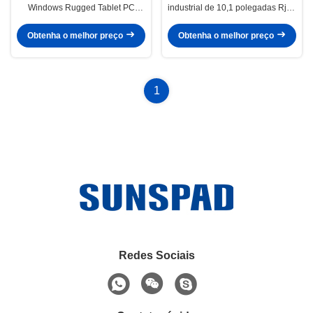
Windows Rugged Tablet PC
industrial de 10,1 polegadas Rj45
Industrial Leitor de código de
Rs232 Win 10 Win 11 Pro Os I5 I7
barras de impressão digital
Obtenha o melhor preço
Obtenha o melhor preço
1
Redes Sociais