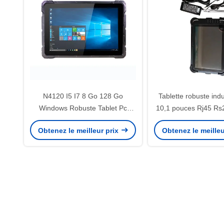
N4120 I5 I7 8 Go 128 Go
Tablette robuste indu
Windows Robuste Tablet Pc
10,1 pouces Rj45 Rs
Lecteur de codes à barres
Win 11 Pro Os 
Obtenez le meilleur prix
Obtenez le meilleu
industriel d'empreintes digitales