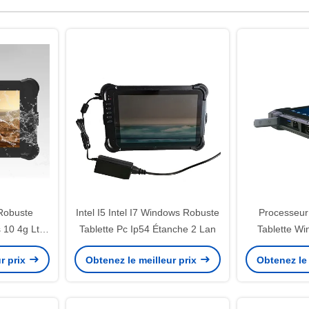
 Robuste
Intel I5 Intel I7 Windows Robuste
Processeur
 10 4g Lte
Tablette Pc Ip54 Étanche 2 Lan
Tablette W
Gigab
r prix
Obtenez le meilleur prix
Obtenez le 