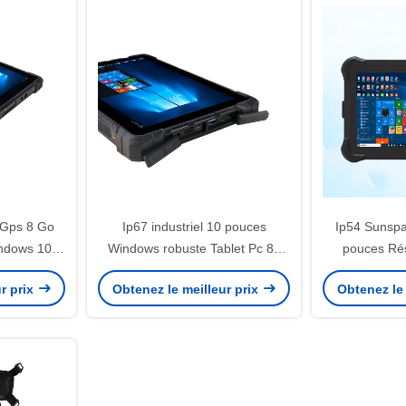
e Gps 8 Go
Ip67 industriel 10 pouces
Ip54 Sunspa
indows 10
Windows robuste Tablet Pc 8g
pouces Rés
Ram 128gb ROM
robuste
r prix
Obtenez le meilleur prix
Obtenez le 