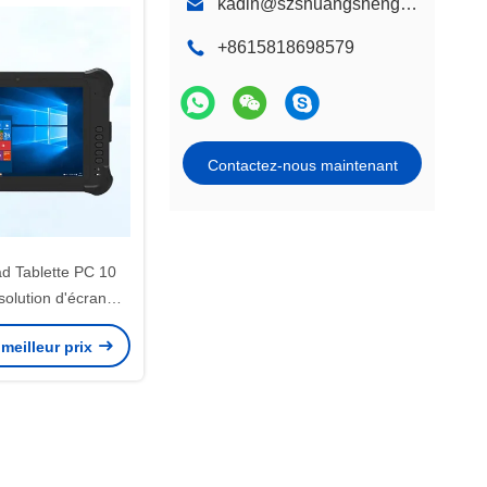
kadin@szshuangshengda.com
+8615818698579
Contactez-nous maintenant
d Tablette PC 10
olution d'écran
 1920 × 1200
meilleur prix