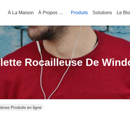
À La Maison
À Propos De Nous
Produits
Solutions
Le Bl
lette Rocailleuse De Win
ndows Produits en ligne