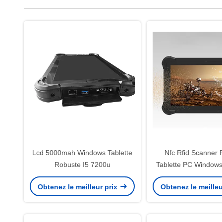
Lcd 5000mah Windows Tablette
Nfc Rfid Scanner
Robuste I5 7200u
Tablette PC Windows
Gps
Obtenez le meilleur prix
Obtenez le meilleu