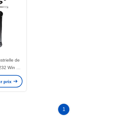
strielle de
232 Win 10
I5 I7
r prix
1