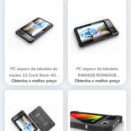
código de barras
PC áspero da tabuleta do
PC áspero da tabuleta
núcleo 10.1inch 8inch 4GB
RAM4GB ROM64GB
Obtenha o melhor preço
Obtenha o melhor preço
64GB LTE 4G de Octa com
Android de Android 11 GMS
o leitor de NFC RFID
10,1 de” com impressão
digital de Biomtric