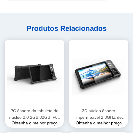
Produtos Relacionados
PC áspero da tabuleta do
2D núcleo áspero
núcleo 2,0 2GB 32GB IP65
impermeável 2.3GHZ de
Obtenha o melhor preço
Obtenha o melhor preço
do quadrilátero de 8inch
Octa do PC da tabuleta IP65
MTK6761 impermeável
do varredor 10.1nch do