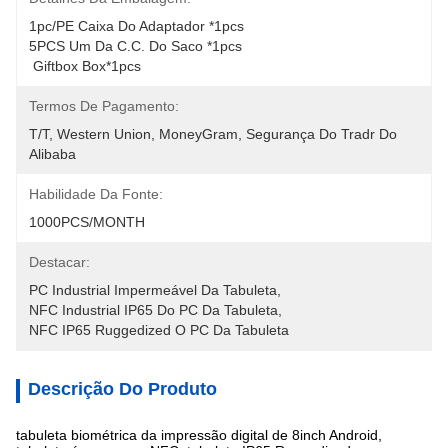
1pc/PE Caixa Do Adaptador *1pcs 
5PCS Um Da C.C. Do Saco *1pcs
 Giftbox Box*1pcs
Termos De Pagamento:
T/T, Western Union, MoneyGram, Segurança Do Tradr Do 
Alibaba
Habilidade Da Fonte:
1000PCS/MONTH
Destacar:
PC Industrial Impermeável Da Tabuleta
, 
NFC Industrial IP65 Do PC Da Tabuleta
, 
NFC IP65 Ruggedized O PC Da Tabuleta
Descrição Do Produto
tabuleta biométrica da impressão digital de 8inch Android,