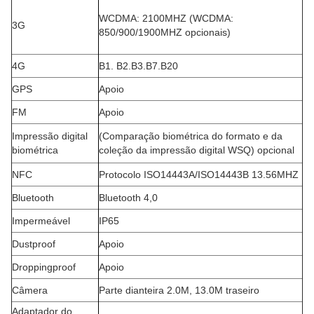
WCDMA: 2100MHZ (WCDMA:
3G
850/900/1900MHZ opcionais)
4G
B1. B2.B3.B7.B20
GPS
Apoio
FM
Apoio
Impressão digital
(
Comparação biométrica do formato e da
biométrica
coleção da impressão digital WSQ) opcional
NFC
Protocolo ISO14443A/ISO14443B 13.56MHZ
Bluetooth
Bluetooth 4,0
Impermeável
IP65
Dustproof
Apoio
Droppingproof
Apoio
Câmera
Parte dianteira 2.0M, 13.0M traseiro
Adaptador do