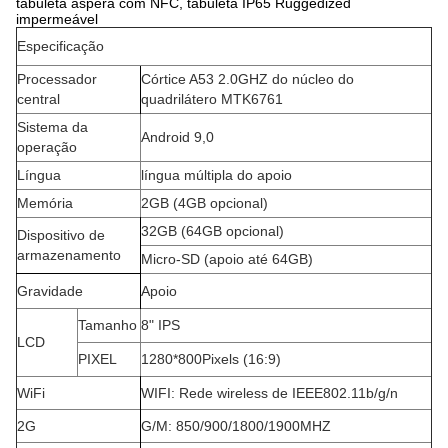
tabuleta áspera com NFC, tabuleta IP65 Ruggedized
impermeável
Especificação
Processador
Córtice A53 2.0GHZ do núcleo do
central
quadrilátero MTK6761
Sistema da
Android 9,0
operação
Língua
língua múltipla do apoio
Memória
2GB (4GB opcional)
32GB (64GB opcional)
Dispositivo de
armazenamento
Micro-SD (apoio até 64GB)
Gravidade
Apoio
Tamanho
8" IPS
LCD
PIXEL
1280*800Pixels (16:9)
WiFi
WIFI: Rede wireless de IEEE802.11b/g/n
2G
G/M: 850/900/1800/1900MHZ