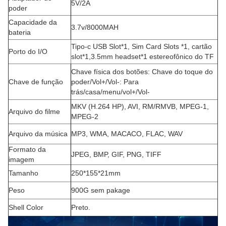
5V/2A
poder
Capacidade da
3.7v/8000MAH
bateria
Tipo-c USB Slot*1, Sim Card Slots *1, cartão
Porto do I/O
slot*1,3.5mm headset*1 estereofônico do TF
Chave física dos botões: Chave do toque do
Chave de função
poder/Vol+/Vol-: Para
trás/casa/menu/vol+/Vol-
MKV (H.264 HP), AVI, RM/RMVB, MPEG-1,
Arquivo do filme
MPEG-2
Arquivo da música
MP3
,
WMA
,
MACACO
,
FLAC
,
WAV
Formato da
JPEG
,
BMP
,
GIF
,
PNG
,
TIFF
imagem
Tamanho
250*155*21mm
Peso
900G sem pakage
Shell Color
Preto.