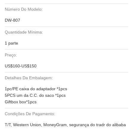
Número Do Modelo:
DW-807
Quantidade Mínima:
1 parte
Preço:
US$160-US$150
Detalhes Da Embalagem:
1pc/PE caixa do adaptador *1pcs
5PCS um da C.C. do saco *1pcs
Giftbox box*1pcs
Condições De Pagamento:
T/T, Western Union, MoneyGram, segurança do tradr do alibaba