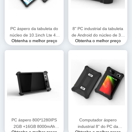
PC áspero da tabuleta do
8" PC industrial da tabuleta
núcleo de 10.1inch Lte 4G
de Android do núcleo de 3G
Obtenha o melhor preço
Obtenha o melhor preço
Octa com a impressão digital
4G LTE MTK6765 Octa com
de 13.56MHZ Nfc Rfid
o leitor biométrico de NFC
da impressão digital
PC áspero 800*1280IPS
Computador áspero
2GB +16GB 8000mAh
industrial 8" do PC da