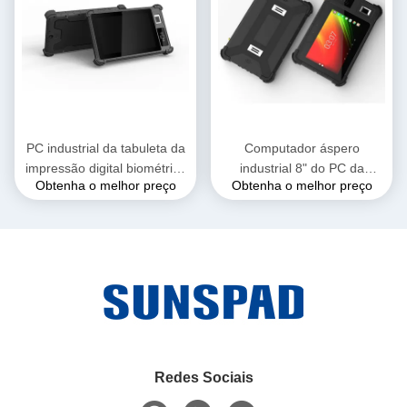
PC industrial da tabuleta da
Computador áspero
impressão digital biométrica
industrial 8" do PC da
Obtenha o melhor preço
Obtenha o melhor preço
de 8inch Android com o PC
tabuleta do núcleo 4GB
Ruggedized impermeável da
64GB de MTK6765 Octa
tabuleta de NFC IP65
porto do RJ45 RS232
Redes Sociais