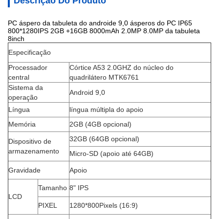
Descrição Do Produto
PC áspero da tabuleta do androide 9,0 ásperos do PC IP65
800*1280IPS 2GB +16GB 8000mAh 2.0MP 8.0MP da tabuleta
8inch
Especificação
Processador
Córtice A53 2.0GHZ do núcleo do
central
quadrilátero MTK6761
Sistema da
Android 9,0
operação
Língua
língua múltipla do apoio
Memória
2GB (4GB opcional)
32GB (64GB opcional)
Dispositivo de
armazenamento
Micro-SD (apoio até 64GB)
Gravidade
Apoio
Tamanho
8" IPS
LCD
PIXEL
1280*800Pixels (16:9)