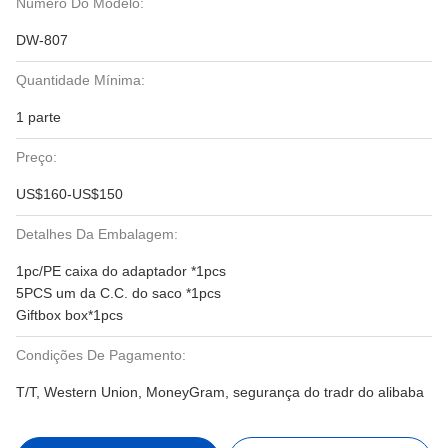
Número Do Modelo:
DW-807
Quantidade Mínima:
1 parte
Preço:
US$160-US$150
Detalhes Da Embalagem:
1pc/PE caixa do adaptador *1pcs
5PCS um da C.C. do saco *1pcs
Giftbox box*1pcs
Condições De Pagamento:
T/T, Western Union, MoneyGram, segurança do tradr do alibaba