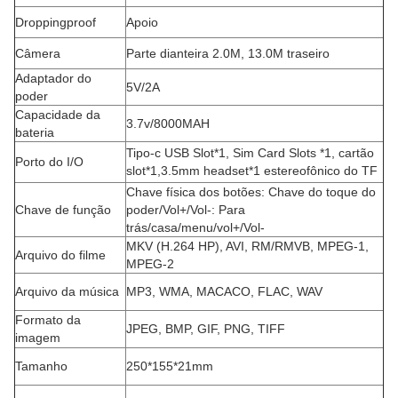
Droppingproof
Apoio
Câmera
Parte dianteira 2.0M, 13.0M traseiro
Adaptador do
5V/2A
poder
Capacidade da
3.7v/8000MAH
bateria
Tipo-c USB Slot*1, Sim Card Slots *1, cartão
Porto do I/O
slot*1,3.5mm headset*1 estereofônico do TF
Chave física dos botões: Chave do toque do
Chave de função
poder/Vol+/Vol-: Para
trás/casa/menu/vol+/Vol-
MKV (H.264 HP), AVI, RM/RMVB, MPEG-1,
Arquivo do filme
MPEG-2
Arquivo da música
MP3, WMA, MACACO, FLAC, WAV
Formato da
JPEG, BMP, GIF, PNG, TIFF
imagem
Tamanho
250*155*21mm