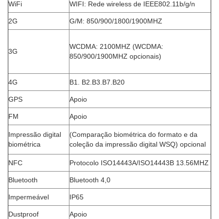
WiFi
WIFI: Rede wireless de IEEE802.11b/g/n
2G
G/M: 850/900/1800/1900MHZ
WCDMA: 2100MHZ (WCDMA:
3G
850/900/1900MHZ opcionais)
4G
B1. B2.B3.B7.B20
GPS
Apoio
FM
Apoio
Impressão digital
(Comparação biométrica do formato e da
biométrica
coleção da impressão digital WSQ) opcional
NFC
Protocolo ISO14443A/ISO14443B 13.56MHZ
Bluetooth
Bluetooth 4,0
Impermeável
IP65
Dustproof
Apoio