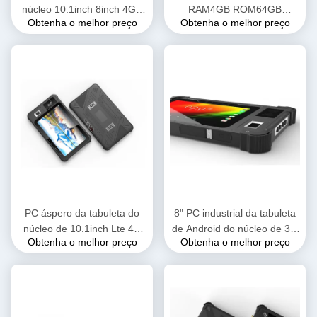
núcleo 10.1inch 8inch 4GB
RAM4GB ROM64GB
Obtenha o melhor preço
Obtenha o melhor preço
64GB LTE 4G de Octa com
Android de Android 11 GMS
o leitor de NFC RFID
10,1 de” com impressão
digital de Biomtric
PC áspero da tabuleta do
8" PC industrial da tabuleta
núcleo de 10.1inch Lte 4G
de Android do núcleo de 3G
Obtenha o melhor preço
Obtenha o melhor preço
Octa com a impressão digital
4G LTE MTK6765 Octa com
de 13.56MHZ Nfc Rfid
o leitor biométrico de NFC
da impressão digital