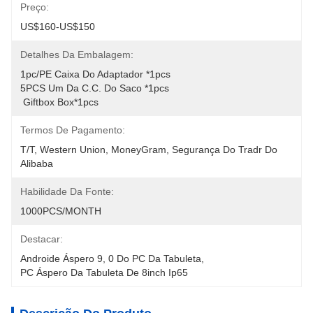
Preço:
US$160-US$150
Detalhes Da Embalagem:
1pc/PE Caixa Do Adaptador *1pcs 
5PCS Um Da C.C. Do Saco *1pcs
 Giftbox Box*1pcs
Termos De Pagamento:
T/T, Western Union, MoneyGram, Segurança Do Tradr Do 
Alibaba
Habilidade Da Fonte:
1000PCS/MONTH
Destacar:
Androide Áspero 9
, 
0 Do PC Da Tabuleta
, 
PC Áspero Da Tabuleta De 8inch Ip65