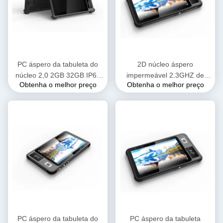
PC áspero da tabuleta do
2D núcleo áspero
núcleo 2,0 2GB 32GB IP65
impermeável 2.3GHZ de
Obtenha o melhor preço
Obtenha o melhor preço
do quadrilátero de 8inch
Octa do PC da tabuleta IP65
MTK6761 impermeável
do varredor 10.1nch do
código de barras
PC áspero da tabuleta do
PC áspero da tabuleta