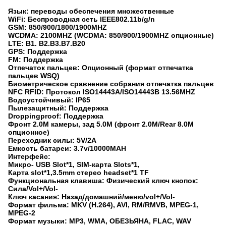
Язык: переводы обеспечения множественные
WiFi: Беспроводная сеть IEEE802.11b/g/n
GSM: 850/900/1800/1900MHZ
WCDMA: 2100MHZ (WCDMA: 850/900/1900MHZ опционные)
LTE: B1. B2.B3.B7.B20
GPS: Поддержка
FM: Поддержка
Отпечаток пальцев: Опционный (формат отпечатка
пальцев WSQ)
Биометрическое сравнение собрания отпечатка пальцев
NFC RFID: Протокол ISO14443A/ISO14443B 13.56MHZ
Водоустойчивый: IP65
Пылезащитный: Поддержка
Droppingproof: Поддержка
Фронт 2.0M камеры, зад 5.0M (фронт 2.0M/Rear 8.0M
опционное)
Переходник силы: 5V/2A
Емкость батареи: 3.7v/10000MAH
Интерфейс:
Микро- USB Slot*1, SIM-карта Slots*1,
Карта slot*1,3.5mm стерео headset*1 TF
Функциональная клавиша: Физический ключ кнопок:
Сила/Vol+/Vol-
Ключ касания: Назад/домашний/меню/vol+/Vol-
Формат фильма: MKV (H.264), AVI, RM/RMVB, MPEG-1,
MPEG-2
Формат музыки: MP3, WMA, ОБЕЗЬЯНА, FLAC, WAV