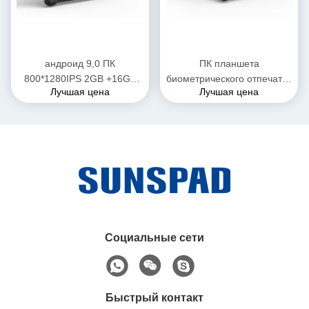
андроид 9,0 ПК
ПК планшета
800*1280IPS 2GB +16GB
биометрического отпечатка
Лучшая цена
Лучшая цена
8000mAh 2.0MP 8.0MP
пальцев андроида 8inch
планшета 8inch IP65
промышленный с ПК
изрезанный
планшета NFC IP65
водоустойчивым
усиливанным
Социальные сети
Быстрый контакт