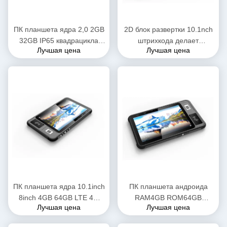
ПК планшета ядра 2,0 2GB
2D блок развертки 10.1nch
32GB IP65 квадрацикла
штрихкода делает
Лучшая цена
Лучшая цена
8inch MTK6761 изрезанный
изрезанное ядр
водоустойчивый
водостойким 2.3GHZ Octa
ПК планшета IP65
ПК планшета ядра 10.1inch
ПК планшета андроида
8inch 4GB 64GB LTE 4G
RAM4GB ROM64GB
Лучшая цена
Лучшая цена
Octa изрезанный с
андроида 11 GMS 10,1»
читателем NFC RFID
изрезанный с отпечатком