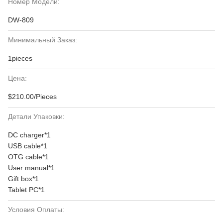
Номер Модели:
DW-809
Минимальный Заказ:
1pieces
Цена:
$210.00/Pieces
Детали Упаковки:
DC charger*1
USB cable*1
OTG cable*1
User manual*1
Gift box*1
Tablet PC*1
Условия Оплаты: