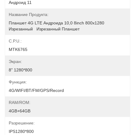
Андроид 11
Название Продукта:
Планшет 4G LTE Андроида 10,0 8inch 800x1280 
Изрезанный   Изрезанный Планшет
C.P.U.:
MTK6765
Экран:
8" 1280*800
Функция:
4G/WIFI/BT/FM/GPS/Record
RAM/ROM:
4GB+64GB
Разрешение:
IPS1280*800