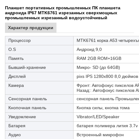
Планшет портативных промышленных ПК планшета
андроида IP67 MTK6761 изрезанных сверхмощных
промышленных изрезанный водоустойчивый
Характер продукции
Процессор
MTK6761 корка A53 четырехъ
O.S
Андроид 9,0
Память
RAM 2GB ROM+16GB
Бывший-хранение
Микро- SD (до 64GB)
Дисплей
pixs IPS 1280x800 8,0 дюймов
Камера
Фронт: Автофокус пикселов A
Назад:: Автофокус пикселов 
Сенсорная панель
сенсорная панель Промышлен
Кнопочная панель
Кнопка силы, кнопка тома
Уведомление
Vibrator/LED/Speaker
Батарея
батарея полимера лития 3.7
Аудио
Встроенный микрофон