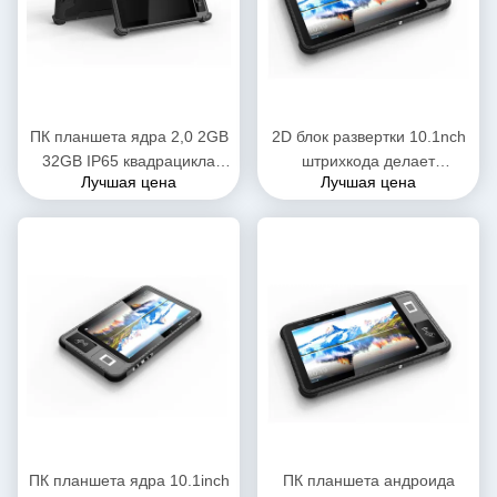
ПК планшета ядра 2,0 2GB
2D блок развертки 10.1nch
32GB IP65 квадрацикла
штрихкода делает
Лучшая цена
Лучшая цена
8inch MTK6761 изрезанный
изрезанное ядр
водоустойчивый
водостойким 2.3GHZ Octa
ПК планшета IP65
ПК планшета ядра 10.1inch
ПК планшета андроида