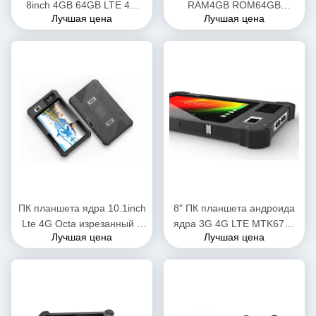
8inch 4GB 64GB LTE 4G
RAM4GB ROM64GB
Лучшая цена
Лучшая цена
Octa изрезанный с
андроида 11 GMS 10,1»
читателем NFC RFID
изрезанный с отпечатком
пальцев Biomtric
ПК планшета ядра 10.1inch
8" ПК планшета андроида
Lte 4G Octa изрезанный с
ядра 3G 4G LTE MTK6765
Лучшая цена
Лучшая цена
отпечатком пальцев
Octa промышленный с
13.56MHZ Nfc Rfid
биометрическим читателем
отпечатка пальцев NFC