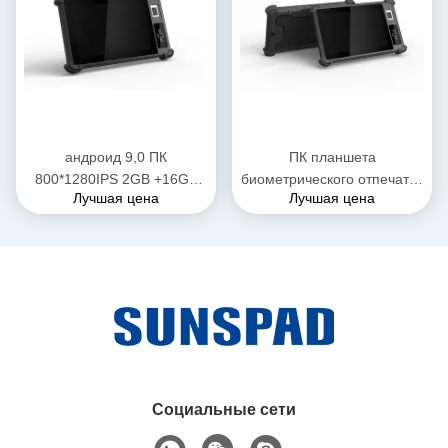
андроид 9,0 ПК
ПК планшета
800*1280IPS 2GB +16GB
биометрического отпечатка
Лучшая цена
Лучшая цена
8000mAh 2.0MP 8.0MP
пальцев андроида 8inch
планшета 8inch IP65
промышленный с ПК
изрезанный
планшета NFC IP65
водоустойчивым
усиливанным
Социальные сети