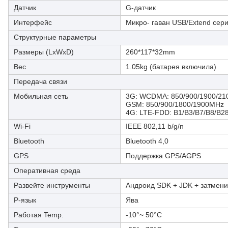
Датчик
G-датчик
Интерфейс
Микро- гаван USB/Extend сер
Структурные параметры
Размеры (LxWxD)
260*117*32mm
Вес
1.05kg (батарея включила)
Передача связи
Мобильная сеть
3G: WCDMA: 850/900/1900/
GSM: 850/900/1800/1900MHz
4G: LTE-FDD: B1/B3/B7/B8/B2
Wi-Fi
IEEE 802,11 b/g/n
Bluetooth
Bluetooth 4,0
GPS
Поддержка GPS/AGPS
Оперативная среда
Развейте инструменты
Андроид SDK + JDK + затмен
P-язык
Ява
Работая Temp.
-10°~ 50°C