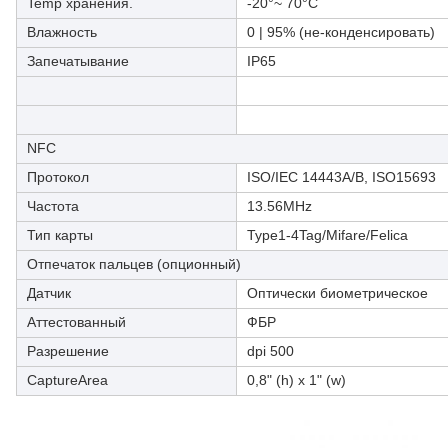
Temp хранения.
-20°~ 70°C
Влажность
0 | 95% (не-конденсировать)
Запечатывание
IP65
NFC
Протокол
ISO/IEC 14443A/B, ISO15693
Частота
13.56MHz
Тип карты
Type1-4Tag/Mifare/Felica
Отпечаток пальцев (опционный)
Датчик
Оптически биометрическое
Аттестованный
ФБР
Разрешение
dpi 500
CaptureArea
0,8" (h) x 1" (w)