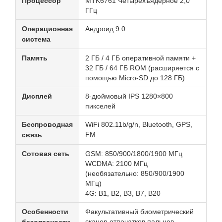
Процессор
MTK6761 Четырехъядерное 2,0
ГГц
Операционная
Андроид 9.0
система
Память
2 ГБ / 4 ГБ оперативной памяти +
32 ГБ / 64 ГБ ROM (расширяется с
помощью Micro-SD до 128 ГБ)
Дисплей
8-дюймовый IPS 1280×800
пикселей
Беспроводная
WiFi 802.11b/g/n, Bluetooth, GPS,
FM
связь
Сотовая сеть
GSM: 850/900/1800/1900 МГц
WCDMA: 2100 МГц
(необязательно: 850/900/1900
МГц)
4G: B1, B2, B3, B7, B20
Особенности
Факультативный биометрический
сканер отпечатков пальцев,