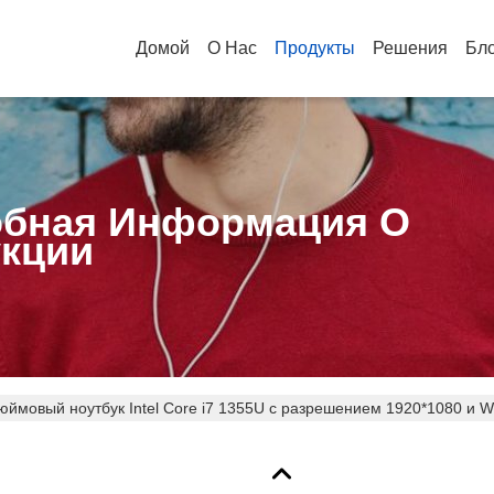
Домой
О Нас
Продукты
Решения
Бл
бная Информация О
кции
юймовый ноутбук Intel Core i7 1355U с разрешением 1920*1080 и W