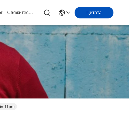
ог
Свяжитесь С Нами
Цитата
in 11pro