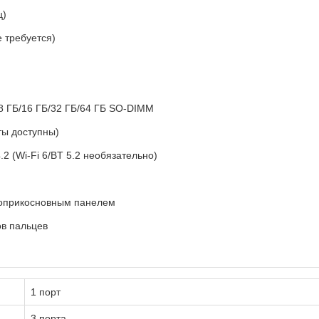
ц)
е требуется)
8 ГБ/16 ГБ/32 ГБ/64 ГБ SO-DIMM
ы доступны)
4.2 (Wi-Fi 6/BT 5.2 необязательно)
гоприкосновным панелем
ов пальцев
1 порт
3 порта