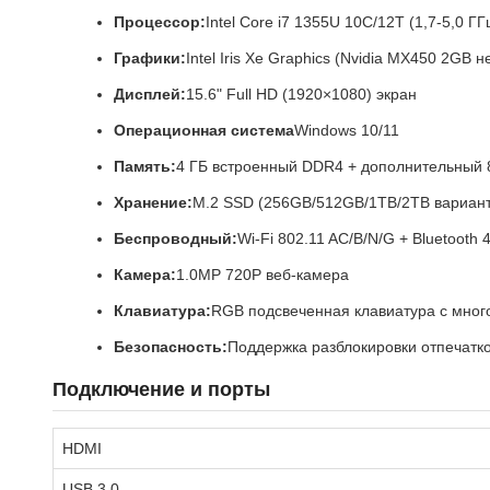
Процессор:
Intel Core i7 1355U 10C/12T (1,7-5,0 ГГ
Графики:
Intel Iris Xe Graphics (Nvidia MX450 2GB н
Дисплей:
15.6" Full HD (1920×1080) экран
Операционная система
Windows 10/11
Память:
4 ГБ встроенный DDR4 + дополнительный 
Хранение:
M.2 SSD (256GB/512GB/1TB/2TB вариант
Беспроводный:
Wi-Fi 802.11 AC/B/N/G + Bluetooth 
Камера:
1.0MP 720P веб-камера
Клавиатура:
RGB подсвеченная клавиатура с мно
Безопасность:
Поддержка разблокировки отпечатк
Подключение и порты
HDMI
USB 3.0