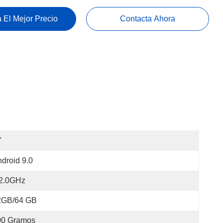
 El Mejor Precio
Contacta Ahora
"
droid 9.0
2.0GHz
2GB/64 GB
00 Gramos