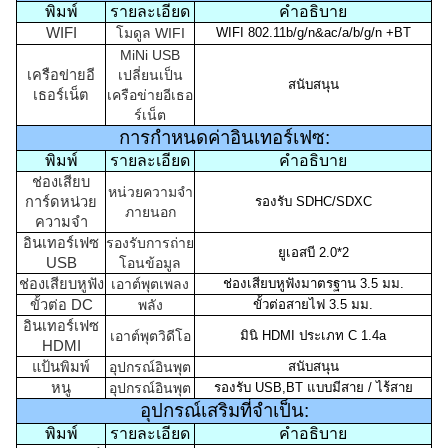
พิมพ์
รายละเอียด
คำอธิบาย
WIFI
โมดูล WIFI
WIFI 802.11b/g/n&ac/a/b/g/n +BT
MiNi USB
เครือข่ายอี
เปลี่ยนเป็น
สนับสนุน
เธอร์เน็ต
เครือข่ายอีเธอ
ร์เน็ต
การกำหนดค่าอินเทอร์เฟซ:
พิมพ์
รายละเอียด
คำอธิบาย
ช่องเสียบ
หน่วยความจำ
การ์ดหน่วย
รองรับ SDHC/SDXC
ภายนอก
ความจำ
อินเทอร์เฟซ
รองรับการถ่าย
ยูเอสบี 2.0*2
USB
โอนข้อมูล
ช่องเสียบหูฟัง
เอาต์พุตเพลง
ช่องเสียบหูฟังมาตรฐาน 3.5 มม.
ขั้วต่อ DC
พลัง
ขั้วต่อสายไฟ 3.5 มม.
อินเทอร์เฟซ
เอาต์พุตวิดีโอ
มินิ HDMI ประเภท C 1.4a
HDMI
แป้นพิมพ์
อุปกรณ์อินพุต
สนับสนุน
หนู
อุปกรณ์อินพุต
รองรับ USB,BT แบบมีสาย / ไร้สาย
อุปกรณ์เสริมที่จำเป็น:
พิมพ์
รายละเอียด
คำอธิบาย