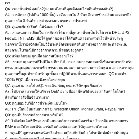
เรา
Q4: เวลาชั้นนำคืออะไร?(นานแค่ไหนที่คุณต้องเตรียมสินค้าของฉัน?)
A4: การจัดส่ง (ไม่เกิน 1000 ชิ้น) จะจัดภายใน 3 วันหลังจากชำระเงินและจะมาถึง
คุณภายใน 3 วันทำการผ่านทางด่วนระหว่างประเทศ
Q5: คุณจะจัดส่งสินค้าให้ฉันอย่างไร?
A5: เราเสนอทางเลือกในการจัดส่งให้มากที่สุดเท่าที่จะเป็นไปได้ เช่น DHL, UPS,
FedEx, TNT, EMS เพื่อให้ลูกค้าของเราได้รับสินค้าอย่างรวดเร็วที่หน้าประตู
นอกจากนี้เรายังจัดส่งโดยวิธีประหยัดเช่นขนส่งสินค้าทางอากาศและทางทะเล,
สายตรง, ไปรษณีย์ทางอากาศตามคำขอของลูกค้า
Q6: แท็บเล็ตของคุณมีคุณภาพเป็นอย่างไร?
A6: เรามอบคุณภาพที่ไม่มีใครเทียบได้ - กระบวนการทดสอบที่เข้มงวดมากสำหรับ
การควบคุมคุณภาพขาเข้า การควบคุมคุณภาพกระบวนการอินพุต และการควบคุม
คุณภาพขั้นสุดท้ายสำหรับทุกชิ้นเราปฏิบัติตามขั้นตอนการทดสอบ QC และทำ
100% FQC เพื่อความพึงพอใจของคุณ
Q7: คุณสามารถใส่ brQ1 ของฉัน: ข้อมูลของบริษัทคุณคืออะไร
A7: ใช่!เราสามารถให้บริการ OEM อย่างมืออาชีพบริษัทของเรารับทำโลโก้ฟรี
สำหรับการสั่งซื้อจำนวนมาก.
Q8: คุณยอมรับวิธีการชำระเงินแบบใด?
A8: T/T (โอนเงินผ่านธนาคาร), Western Union, Money Gram, Paypal ฯลฯ
Q9: คุณมีบริการหลังการขายหรือไม่?
A9: ใช่!แท็บเล็ตพีซีของเรามีแผนกหลังการขายมืออาชีพ บริการติดตามรายการ
RMA และอัปโหลดเฟิร์มแวร์ผลิตภัณฑ์และแอปให้คุณดาวน์โหลด
หากคุณมีปัญหาทางเทคนิคหรือคำถามเกี่ยวกับสินค้า โปรดติดต่อฝ่ายสนับสนุน
ด้านเทคนิคของเราหรือฝ่ายขายของเราโดยตรง