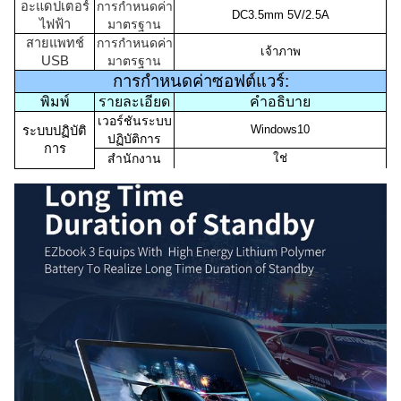
อะแดปเตอร์
การกำหนดค่า
DC3.5mm 5V/2.5A
ไฟฟ้า
มาตรฐาน
สายแพทช์
การกำหนดค่า
เจ้าภาพ
USB
มาตรฐาน
การกำหนดค่าซอฟต์แวร์:
พิมพ์
รายละเอียด
คำอธิบาย
เวอร์ชันระบบ
Windows10
ระบบปฏิบัติ
ปฏิบัติการ
การ
สำนักงาน
ใช่