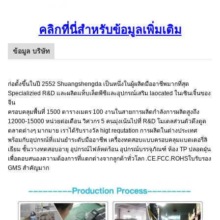
คลิกที่นี่สำหรับข้อมูลเพิ่มเติม
ข้อมูล บริษัท
ก่อตั้งขึ้นในปี 2552 Shuangshengda เป็นหนึ่งในผู้ผลิตมืออาชีพมากที่สุด
Specializied R&D และผลิตแท็บเล็ตพีซีและอุปกรณ์เสริม laocated ในเซินเจิ้นของ
จีน
ครอบคลุมพื้นที่ 1500 ตารางเมตร 100 งานในสายการผลิตกำลังการผลิตสูงถึง
12000-15000 หน่วยต่อเดือน วิศวกร 5 คนมุ่งเน้นไปที่ R&D โมเดลส่วนตัวดึงดูด
ตลาดต่างๆ มากมาย เราได้รับรางวัล higt requtation การผลิตในต่างประเทศ
พร้อมกับอุปกรณ์ที่แม่นยำระดับมืออาชีพ เครื่องทดสอบแบบครอบคลุมแบตเตอรี่ลิ
เธียม ชั้นวางทดสอบอายุ อุปกรณ์ไฟล์หดร้อน อุปกรณ์บรรจุภัณฑ์ ห้อง TP ปลอดฝุ่น
เพื่อตอบสนองความต้องการที่แตกต่างจากลูกค้าทั่วโลก .CE.FCC.ROHSใบรับรอง
GMS สำคัญมาก