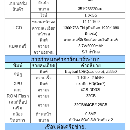
สินค้า
แบบฟอร์ม
ขนาด
351*233*20มม.
สินค้า
ไวท์
1.8kGS
ขนาดหน้าจอ
14.1" 16:9
LCD
ความละเอียด
1366*768 TN (ตัวเลือก 1920*1080
หน้าจอ
พิกเซล)
พิมพ์
แบตเตอรี่ลิเธียมไอออนโพลีเมอร์
แบตเตอรี่
ความจุ
3.7V/5000mAh
ความอดทน
5-7 ชั่วโมง
การกำหนดค่าฮาร์ดแวร์ระบบ:
พิมพ์
รายละเอียด
คำอธิบาย
พิมพ์
Baytrail-CR(Quad-core), Z8350
ซีพียู
ความเร็ว
1.1Ghz--2.5GHz
GPU
พิมพ์
กราฟิก HD(Gen7)
แกะ
ความจุ
4GB DDR3L
ROM Flash
ความจุ
32GB
เดสก์ท็อป
ความจุ
32GB/64GB/128GB
เสริม
กล้อง
ด้านหน้า
0.3MP
วิทยากร
ขนาด
ลำโพง 8Ω/0.8W ในตัว x 2
เชื่อมต่อเครือข่าย: