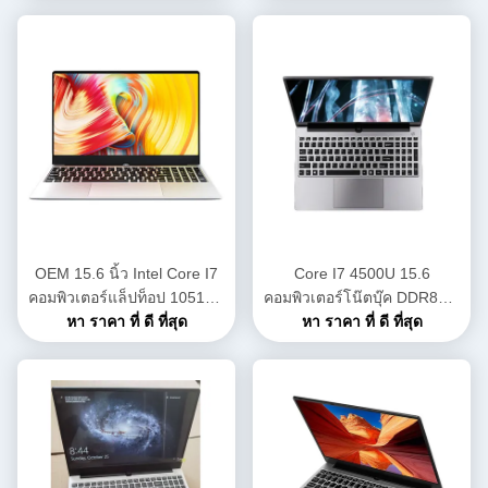
RAM 256GB SSD HDD 1TB
เกม Office
อุปกรณ์เสริม
OEM 15.6 นิ้ว Intel Core I7
Core I7 4500U 15.6
คอมพิวเตอร์แล็ปท็อป 10510U
คอมพิวเตอร์โน๊ตบุ๊ค DDR8GB
8GB 256GB Notebook
หา ราคา ที่ ดี ที่สุด
SSD256GB สำหรับโรงเรียน
หา ราคา ที่ ดี ที่สุด
Intel Core I7 Gaming Pc