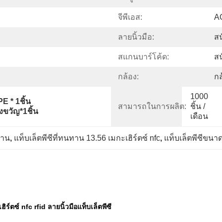
จีพีเอส:
AG
ลายนิ้วมือ:
สน
สแกนบาร์โค้ด:
สน
กล้อง:
กล
1000 
PE * 1ชิ้น
สามารถในการผลิต:
ชิ้น / 
งขวัญ*1ชิ้น
เดือน
ทาน
, 
แท็บเล็ตพีซีที่ทนทาน 13.56 เมกะเฮิร์ตซ์ nfc
, 
แท็บเล็ตพีซีขนาด
ิร์ตซ์ nfc rfid ลายนิ้วมือแท็บเล็ตพีซี