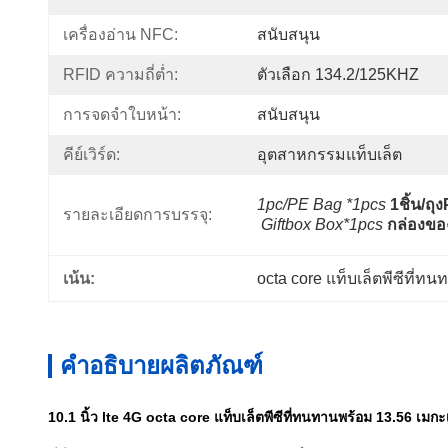
เครื่องอ่าน NFC:
สนับสนุน
RFID ความถี่ต่ำ:
ตัวเลือก 134.2/125KHZ
การจดจำใบหน้า:
สนับสนุน
คีย์เวิร์ด:
อุตสาหกรรมแท็บเล็ต
1pc/PE Bag *1pcs
1ชิ้น/ถุง
รายละเอียดการบรรจุ:
Giftbox Box*1pcs
กล่องขอ
เน้น:
octa core แท็บเล็ตพีซีที่ทน
คำอธิบายผลิตภัณฑ์
10.1 นิ้ว lte 4G octa core แท็บเล็ตพีซีที่ทนทานพร้อม 13.56 เมกะเฮ