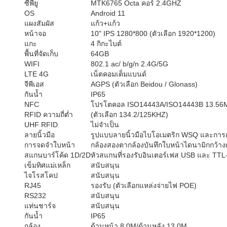
ซีพียู
MTK6765 Octa คอร์ 2.4GHZ
OS
Android 11
แผงสัมผัส
แก้ว+แก้ว
หน้าจอ
10" IPS 1280*800 (ตัวเลือก 1920*1200)
แกะ
4 กิกะไบต์
พื้นที่จัดเก็บ
64GB
WIFI
802.1 ac/ b/g/n 2.4G/5G
LTE 4G
เน็ตคอมเต็มแบนด์
จีพีเอส
AGPS (ตัวเลือก Beidou / Glonass)
กันน้ำ
IP65
NFC
โปรโตคอล ISO14443A/ISO14443B 13.5
RFID ความถี่ต่ำ
(ตัวเลือก 134.2/125KHZ)
UHF RFID
ไม่จำเป็น
ลายนิ้วมือ
รูปแบบลายนิ้วมือไบโอเมตริก WSQ และการเป
การจดจำใบหน้า
กล้องสองตากล้องบันทึกใบหน้าไดนามิกกว้างต
สแกนบาร์โค้ด 1D/2D
หัวสแกนที่รองรับอินเตอร์เฟส USB และ TTL
เข็มทิศแม่เหล็ก
สนับสนุน
ไจโรสโคป
สนับสนุน
RJ45
รองรับ (ตัวเลือกแหล่งจ่ายไฟ POE)
RS232
สนับสนุน
แท่นชาร์จ
สนับสนุน
กันน้ำ
IP65
กล้อง
ด้านหน้า 8.0M/ด้านหลัง 13.0M