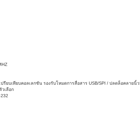
6MHZ
รียบเทียบคอลเลกชัน รองรับโหมดการสื่อสาร USB/SPI / ปลดล็อคลายนิ้วม
ัวเลือก
-232