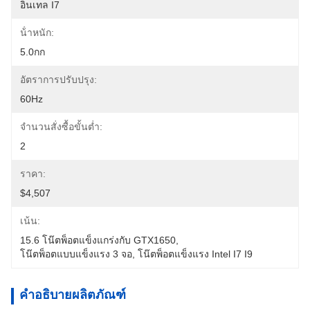
อินเทล I7
น้ําหนัก:
5.0กก
อัตราการปรับปรุง:
60Hz
จำนวนสั่งซื้อขั้นต่ำ:
2
ราคา:
$4,507
เน้น:
15.6 โน๊ตพ็อตแข็งแกร่งกับ GTX1650
, 
โน๊ตพ็อตแบบแข็งแรง 3 จอ
, 
โน๊ตพ็อตแข็งแรง Intel I7 I9
คำอธิบายผลิตภัณฑ์