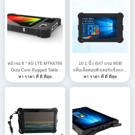
หน้าจอ 8 " 4G LTE MTK6765
10.1 นิ้ว I5/i7 แรม 8GB
Octa Core Rugged Tablet
แท็บเล็ตคอมพิวเตอร์แข็งแกร่ง
Tablet PC อินดัสเตรียล พร้อม
หา ราคา ที่ ดี ที่สุด
ที่มีการจัดอันดับกันน้ํา IP54
หา ราคา ที่ ดี ที่สุด
ระบบ Android 11 และร่องรอย
และ SSD 128GB สําหรับการ
นิ้วมือชีวภาพ
ใช้งานอุตสาหกรรม