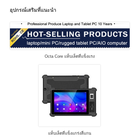
อุปกรณ์เสริมที่แนะนํา
Octa Core แท็บเล็ตที่แข็งแรง
แท็บเล็ตที่แข็งแกร่งสี่แกน