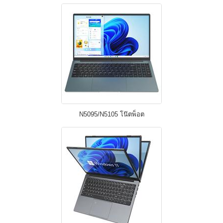
N5095/N5105 โน๊ตพ็อต