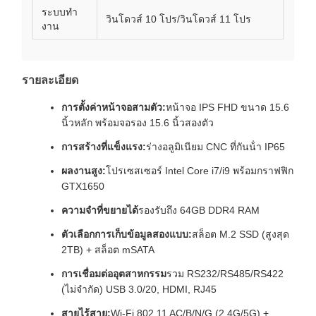
ระบบทํา
วินโดวส์ 10 โปร/วินโดวส์ 11 โปร
งาน
รายละเอียด
การตั้งค่าหน้าจอสามตัว:
หน้าจอ IPS FHD ขนาด 15.6
นิ้วหลัก พร้อมจอรอง 15.6 นิ้วสองตัว
การสร้างที่แข็งแรง:
ร่างอลูมิเนียม CNC ที่กันน้ํา IP65
ผลงานสูง:
โปรเซสเซอร์ Intel Core i7/i9 พร้อมกราฟฟิก
GTX1650
ความจําที่ขยายได้
รองรับถึง 64GB DDR4 RAM
ตัวเลือกการเก็บข้อมูลสองแบบ:
สล็อต M.2 SSD (สูงสุด
2TB) + สล็อต mSATA
การเชื่อมต่ออุตสาหกรรม
รวม RS232/RS485/RS422
(ไม่จํากัด) USB 3.0/20, HDMI, RJ45
สายไร้สาย:
Wi-Fi 802.11 AC/B/N/G (2.4G/5G) +