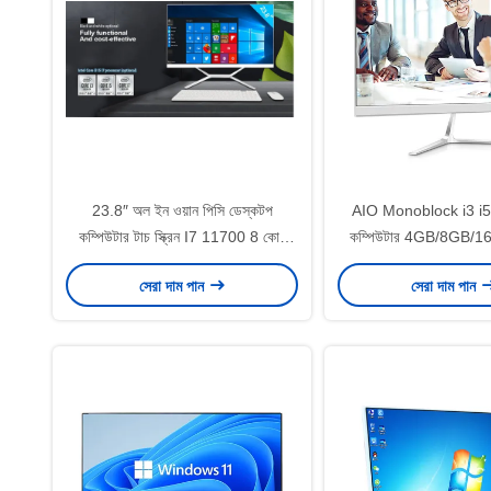
23.8″ অল ইন ওয়ান পিসি ডেস্কটপ
AIO Monoblock i3 i5 
কম্পিউটার টাচ স্ক্রিন I7 11700 8 কোর
কম্পিউটার 4GB/8GB/
16mb স্মার্ট ক্যাশে বেয়ারবোন সিস্টেম
RAM সব এক পিস
সেরা দাম পান
সেরা দাম পান