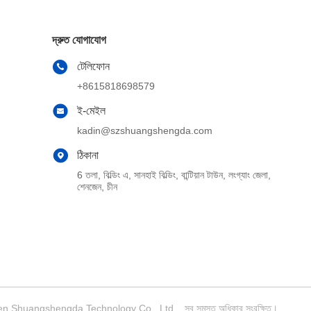
দ্রুত যোগাযোগ
টেলিফোন
+8615818698579
ই-মেইল
kadin@szshuangshengda.com
ঠিকানা
6 তলা, বিল্ডিং এ, সানহাই বিল্ডিং, বান্টিয়ান টাউন, লংগ্যাং জেলা,
শেনজেন, চীন
zhen Shuangshengda Technology Co., Ltd. . সব সমস্ত অধিকার সংরক্ষিত।