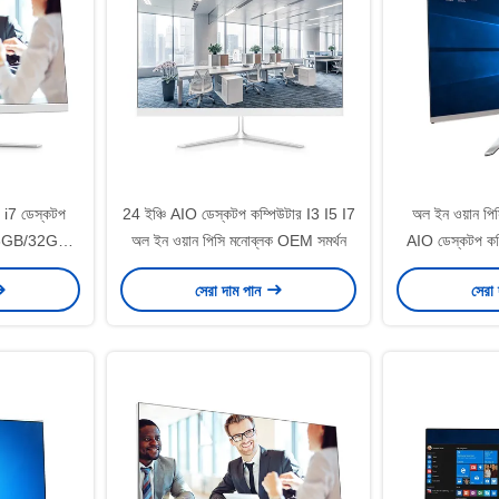
i7 ডেস্কটপ
24 ইঞ্চি AIO ডেস্কটপ কম্পিউটার I3 I5 I7
অল ইন ওয়ান পিস
16GB/32GB
অল ইন ওয়ান পিসি মনোব্লক OEM সমর্থন
AIO ডেস্কটপ ক
িতে
H610 
সেরা দাম পান
সেরা