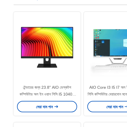
টেন্ডারের জন্য 23.8" AIO ডেস্কটপ
AIO Core I3 I5 I7 অল ইন
কম্পিউটার অল ইন ওয়ান পিসি I5 10400
পিসি কম্পিউটার বেয়ারবোন মন
H510 8GB 256GB Oem মনোব্লক
21.5 "23.8
সেরা দাম পান
সেরা দাম পান