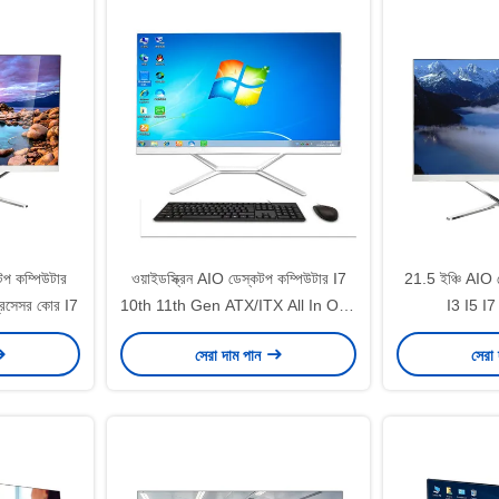
টপ কম্পিউটার
ওয়াইডস্ক্রিন AIO ডেস্কটপ কম্পিউটার I7
21.5 ইঞ্চি AIO 
 প্রসেসর কোর I7
10th 11th Gen ATX/ITX All In One
I3 I5 I7 
Desktop Pcs
সেরা দাম পান
সেরা