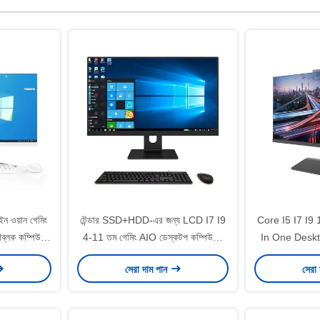
 ওয়ান গেমিং
টেন্ডার SSD+HDD-এর জন্য LCD I7 I9
Core I5 ​​I7 I9
োব্লক কম্পিউটার
4-11 তম গেমিং AIO ডেস্কটপ কম্পিউটার
In One Desk
"
পিসি কোর
SSD 128
সেরা দাম পান
সেরা