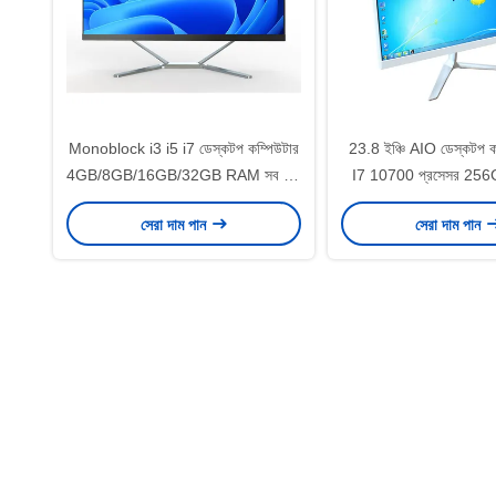
Monoblock i3 i5 i7 ডেস্কটপ কম্পিউটার
23.8 ইঞ্চি AIO ডেস্কটপ ক
4GB/8GB/16GB/32GB RAM সব এক
I7 10700 প্রসেসর 2
পিসিতে
সেরা দাম পান
সেরা দাম পান