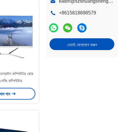
kadin@szshuangshengda.com
+8615818698579
এখনই যোগাযোগ করুন
ডেস্কটপ কম্পিউটার কোর
গেমিং কম্পিউটার
 দাম পান