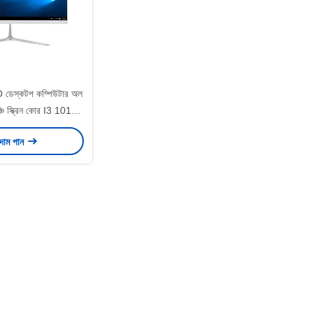
েস্কটপ কম্পিউটার অল
চি স্ক্রিন কোর I3 10100
8GB 16GB
 দাম পান