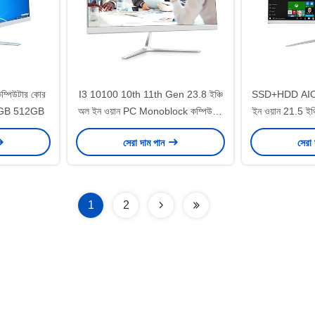
ম্পিউটার কোর
I3 10100 10th 11th Gen 23.8 ইঞ্চি
SSD+HDD AIO ড
56GB 512GB
অল ইন ওয়ান PC Monoblock কম্পিউটার
ইন ওয়ান 21.5 ইঞ্
গেমিংয়ের জন্য
RAM 
সেরা দাম পান
সেরা
1
2