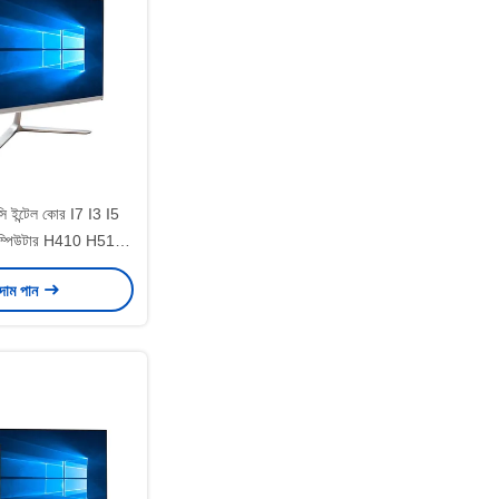
ি ইন্টেল কোর I7 I3 I5
ম্পিউটার H410 H510
23.8 ইঞ্চি
 দাম পান