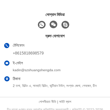
সোশ্যাল মিডিয়া
দ্রুত যোগাযোগ
টেলিফোন
+8615818698579
ই-মেইল
kadin@szshuangshengda.com
ঠিকানা
2 তলা, বিল্ডিং এ, সানহাই বিল্ডিং, বান্টিয়ান টাউন, লংগ্যাং জেলা, শেনজেন, চীন
গোপনীয়তা নীতি
|
সাইট ম্যাপ
চীন ভালো গুণমান রাগড ল্যাপটপ কম্পিউটার সরবরাহকারী। কপিরাইট © 2022-2026