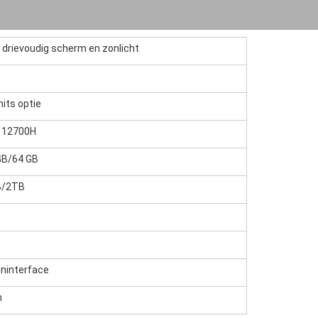
 drievoudig scherm en zonlicht
its optie
7 12700H
GB/64 GB
B/2TB
oninterface
m