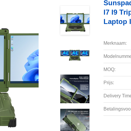
Sunspad
I7 I9 Tr
Laptop 
Merknaam:
Modelnumme
MOQ:
Prijs:
Delivery Tim
Betalingsvoo