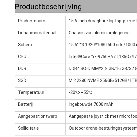
Productbeschrijving
Productnaam
15,6-inch draagbare laptop-pc met
Lichaamsmateriaal
Chassis van aluminiumlegering
Scherm
15,6" *3 1920*1080 500 nits/1000 n
CPU
Intel®Core™i7-9750H/i7 1185G7/I
DDR
DDR4 SO-DIMM*2: 8 GB/16 GB/32 
SSD
M.2 2280 NVME 256GB/512GB/1T
Temperatuur
-20℃---55℃
Batterij
Ingebouwde 7000 mAh
Aangepast ontwerp
‌Aangepaste joystick met microfo
Sollicitatie
Outdoor drone-besturingssystee