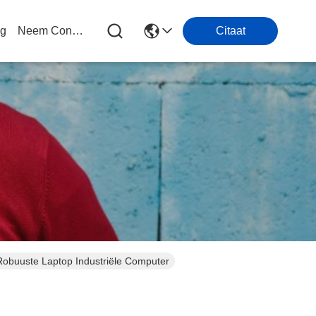
og
Neem Contact Met Ons Op
Citaat
Robuuste Laptop Industriële Computer