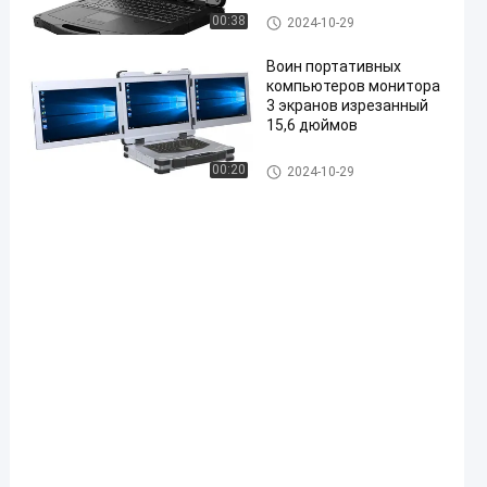
необязательно
военный ноутбук
00:38
2024-10-29
Воин портативных
компьютеров монитора
3 экранов изрезанный
15,6 дюймов
Прочные портативные компь
00:20
2024-10-29
ютеры