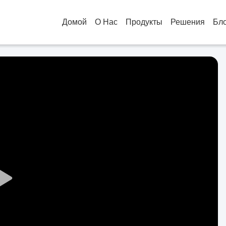
Домой
О Нас
Продукты
Решения
Бл
Play
Video