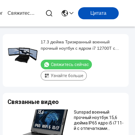
ог
Свяжитесь С Нами
Цитата
17.3 дюйма Триэкранный военный
прочный ноутбук с ядром i7 12700T с
рабочей станцией видеокарты Nvidia
T1000
Свяжитесь сейчас
Узнайте больше
Связанные видео
Sunspad военный
прочный ноутбук 15,6
дюйма IP65 ядро i5 i7 11-
й с отпечатками
пальцев LTE 4G GPS