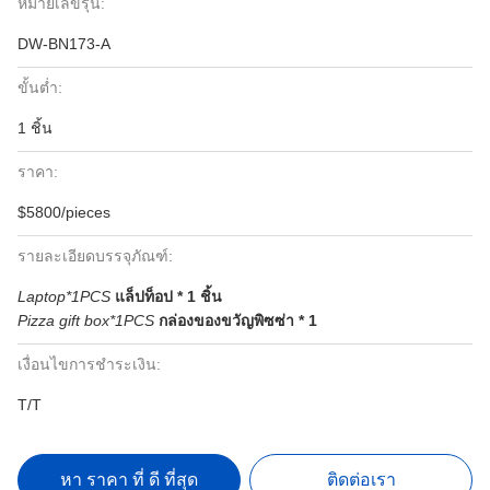
หมายเลขรุ่น:
DW-BN173-A
ขั้นต่ำ:
1 ชิ้น
ราคา:
$5800/pieces
รายละเอียดบรรจุภัณฑ์:
Laptop*1PCS
แล็ปท็อป * 1 ชิ้น
Pizza gift box*1PCS
กล่องของขวัญพิซซ่า * 1
เงื่อนไขการชำระเงิน:
T/T
หา ราคา ที่ ดี ที่สุด
ติดต่อเรา