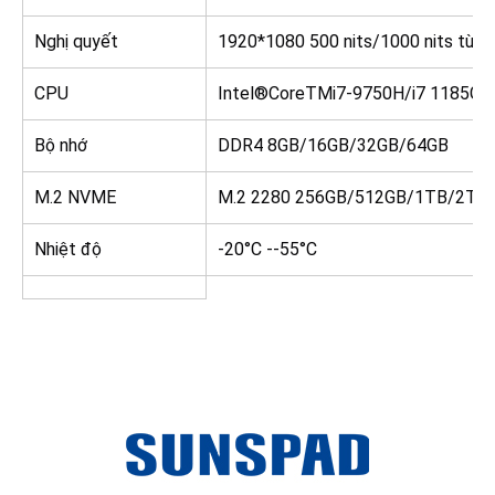
Nghị quyết
1920*1080 500 nits/1000 nits tùy 
CPU
Intel®CoreTMi7-9750H/i7 1185G7/
Bộ nhớ
DDR4 8GB/16GB/32GB/64GB
M.2 NVME
M.2 2280 256GB/512GB/1TB/2TB
Nhiệt độ
-20°C --55°C