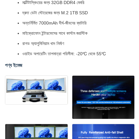
মাল্টিটাস্কিংয়ের জন্য 32GB DDR4 মেমরি
দ্রুত ডেটা স্টোরেজের জন্য M.2 1TB SSD
অন্তর্নির্মিত 7000mAh দীর্ঘ-জীবনের ব্যাটারি
মাইক্রোফোন ইন্টারফেসের সাথে কাস্টম জয়স্টিক
রাগড অ্যালুমিনিয়াম খাদ নির্মাণ
ওয়াইড অপারেটিং তাপমাত্রা পরিসীমা: -20℃ থেকে 55℃
পণ্য ইমেজ