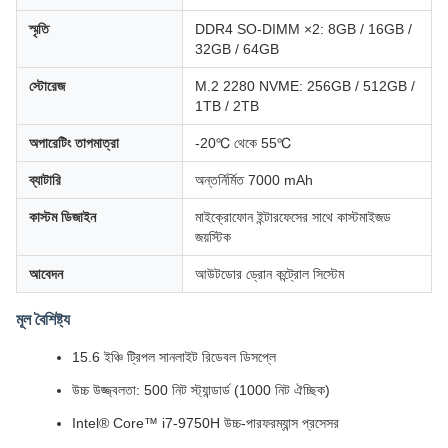
স্মৃতি
DDR4 SO-DIMM ×2: 8GB / 16GB /
32GB / 64GB
স্টোরেজ
M.2 2280 NVME: 256GB / 512GB /
1TB / 2TB
অপারেটিং তাপমাত্রা
-20℃ থেকে 55℃
ব্যাটারি
অন্তর্নির্মিত 7000 mAh
কাস্টম ডিজাইন
মাইক্রোফোন ইন্টারফেসের সাথে কাস্টমাইজড
জয়স্টিক
আবেদন
আউটডোর ড্রোন কন্ট্রোল সিস্টেম
মূল বৈশিষ্ট্য
15.6 ইঞ্চি ট্রিপল সানলাইট রিডেবল ডিসপ্লে
উচ্চ উজ্জ্বলতা: 500 নিট স্ট্যান্ডার্ড (1000 নিট ঐচ্ছিক)
Intel® Core™ i7-9750H উচ্চ-পারফরম্যান্স প্রসেসর