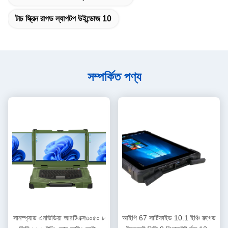
টাচ স্ক্রিন রাগড ল্যাপটপ উইন্ডোজ 10
সম্পর্কিত পণ্য
সানস্প্যাড এনভিডিয়া আরটিএক্স৩০৫০ ৮
আইপি 67 সার্টিফাইড 10.1 ইঞ্চি রুগেড