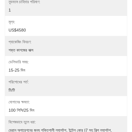
ন্যূনতম চাহিদার পরিমাণ:
1
মূল্য:
US$4580
প্যাকেজিং বিবরণ:
শক্ত কাগজের বাক্স
ডেলিভারি সময়:
15-25 দিন
পরিশোধের শর্ত:
টি/টি
যোগানের ক্ষমতা:
100 পিসি/25 দিন
বিশেষভাবে তুলে ধরা:
ড্রোন অপারেশনের জন্য শক্তিশালী ল্যাপটপ
, 
ইন্টেল কোর I7 সহ শিল্প ল্যাপটপ
, 