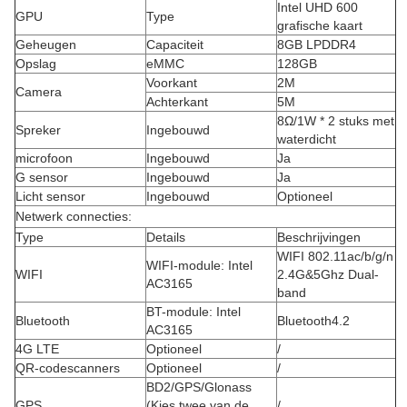
Intel UHD 600
GPU
Type
grafische kaart
Geheugen
Capaciteit
8GB LPDDR4
Opslag
eMMC
128GB
Voorkant
2M
Camera
Achterkant
5M
8Ω/1W * 2 stuks met
Spreker
Ingebouwd
waterdicht
microfoon
Ingebouwd
Ja
G sensor
Ingebouwd
Ja
Licht sensor
Ingebouwd
Optioneel
Netwerk connecties:
Type
Details
Beschrijvingen
WIFI 802.11ac/b/g/n
WIFI-module: Intel
WIFI
2.4G&5Ghz Dual-
AC3165
band
BT-module: Intel
Bluetooth
Bluetooth4.2
AC3165
4G LTE
Optioneel
/
QR-codescanners
Optioneel
/
BD2/GPS/Glonass
GPS
(Kies twee van de
/