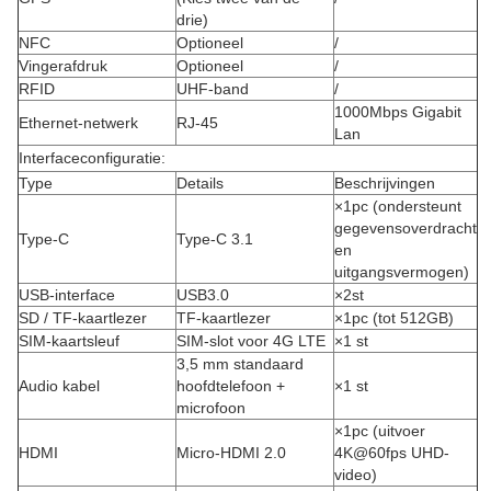
drie)
NFC
Optioneel
/
Vingerafdruk
Optioneel
/
RFID
UHF-band
/
1000Mbps Gigabit
Ethernet-netwerk
RJ-45
Lan
Interfaceconfiguratie:
Type
Details
Beschrijvingen
×1pc (ondersteunt
gegevensoverdracht
Type-C
Type-C 3.1
en
uitgangsvermogen)
USB-interface
USB3.0
×2st
SD / TF-kaartlezer
TF-kaartlezer
×1pc (tot 512GB)
SIM-kaartsleuf
SIM-slot voor 4G LTE
×1 st
3,5 mm standaard
Audio kabel
hoofdtelefoon +
×1 st
microfoon
×1pc (uitvoer
HDMI
Micro-HDMI 2.0
4K@60fps UHD-
video)