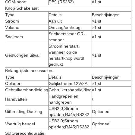
COM-poort
DB9 (RS232)
×1 st
Knop Schakelaar:
Type
Details
Beschrijvingen
Stroom
Aan uit
×1 st
Volume
Omlaag/omhoog
×1 st
Sneltoets voor QR-
Sneltoets
×1 st
scanner
Stroom herstart
wanneer op de
Gedwongen uitval
×1 st
herstartknop wordt
gedrukt
Belangrijkste accessoires:
Type
Details
Beschrijvingen
Oplader
Gelijkstroom 12V/3A
×1 st
Gebruikershandleiding
Gebruikershandleiding
×1 st
Handgrepen en
Handvatten
/
handgrepen
USB2.0;Stroom
Uitbreiding Docking
Optioneel
opladen;RJ45;RS232
USB2.0;Stroom
Voertuig beugel
Optioneel
opladen;RJ45;RS232
Softwareconfiguratie: