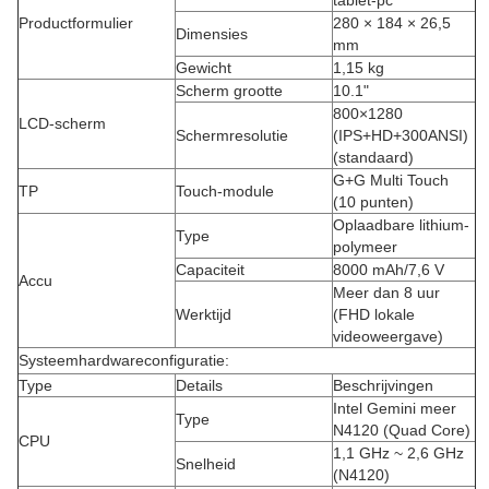
tablet-pc
Productformulier
280 × 184 × 26,5
Dimensies
mm
Gewicht
1,15 kg
Scherm grootte
10.1"
800×1280
LCD-scherm
Schermresolutie
(IPS+HD+300ANSI)
(standaard)
G+G Multi Touch
TP
Touch-module
(10 punten)
Oplaadbare lithium-
Type
polymeer
Capaciteit
8000 mAh/7,6 V
Accu
Meer dan 8 uur
Werktijd
(FHD lokale
videoweergave)
Systeemhardwareconfiguratie:
Type
Details
Beschrijvingen
Intel Gemini meer
Type
N4120 (Quad Core)
CPU
1,1 GHz ~ 2,6 GHz
Snelheid
(N4120)