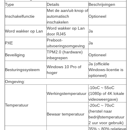
Type
Details
Beschrijvingen
Met de aan/uit-knop of
Inschakelfunctie
automatisch
Optioneel
inschakelen
Word wakker op Lan
Word wakker op Lan
Ja
door RJ45
Preboot-
PXE
Ja
uitvoeringsomgeving
TPM2.0 (hardware)
Beveiliging
Optioneel
inbegrepen
Ja (officiële
Windows 10 Pro of
Besturingssysteem
Windows-licentie is
hoger
optioneel)
Omgeving:
-10oC ~ 55oC
Werkingstemperatuur
(1080p of 4K lokale
videoweergave)
Temperatuur
-20oC ~ 70oC
(herstel naar
Bewaar temperatuur
bedrijfstemperatuur
2 uur voor gebruik)
35% ~ 80% relatieve