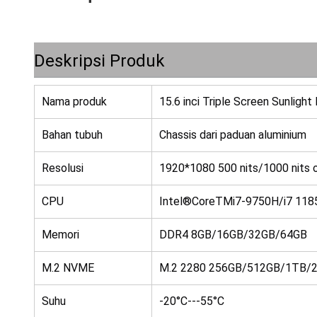
Deskripsi Produk
Nama produk
15.6 inci Triple Screen Sunligh
Bahan tubuh
Chassis dari paduan aluminium
Resolusi
1920*1080 500 nits/1000 nits o
CPU
Intel®CoreTMi7-9750H/i7 1185
Memori
DDR4 8GB/16GB/32GB/64GB
M.2 NVME
M.2 2280 256GB/512GB/1TB/
Suhu
-20°C---55°C