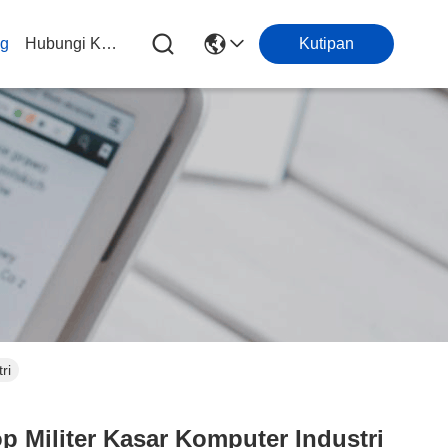
og
Hubungi Kami
Kutipan
ri
p Militer Kasar Komputer Industri