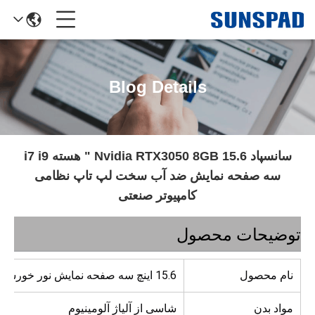
Blog Details
سانسپاد Nvidia RTX3050 8GB 15.6 " هسته i7 i9
سه صفحه نمایش ضد آب سخت لپ تاپ نظامی
کامپیوتر صنعتی
توضیحات محصول
نام محصول
15.6 اینچ سه صفحه نمایش نور خورشید قابل حمل سخت لپ تاپ PC
مواد بدن
شاسی از آلیاژ آلومینیوم