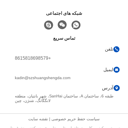
شبکه های اجتماعی
تماس سریع
تلفن
+8615818698579
ایمیل
kadin@szshuangshengda.com
آدرس
طبقه 6، ساختمان A، ساختمان SanHai، شهر بانتیان، منطقه
لانگگانگ، شنژن، چین
سیاست حفظ حریم خصوصی
|
نقشه سایت