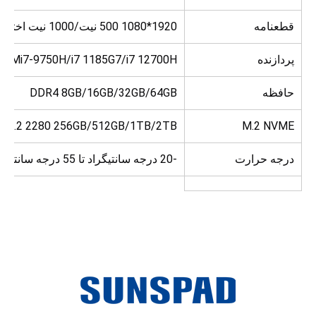
قطعنامه
1920*1080 500 نیت/1000 نیت اختیاری
پردازنده
el®CoreTMi7-9750H/i7 1185G7/i7 12700H
حافظه
DDR4 8GB/16GB/32GB/64GB
M.2 2280 256GB/512GB/1TB/2TB
M.2 NVME
درجه حرارت
-20 درجه سانتیگراد تا 55 درجه سانتیگراد