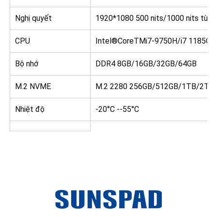
Nghị quyết
1920*1080 500 nits/1000 nits tùy 
CPU
Intel®CoreTMi7-9750H/i7 1185G7/
Bộ nhớ
DDR4 8GB/16GB/32GB/64GB
M.2 NVME
M.2 2280 256GB/512GB/1TB/2TB
Nhiệt độ
-20°C --55°C