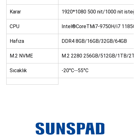
Karar
1920*1080 500 nit/1000 nit isteğe 
CPU
Intel®CoreTMi7-9750H/i7 1185G7/i
Hafıza
DDR4 8GB/16GB/32GB/64GB
M.2 NVME
M.2 2280 256GB/512GB/1TB/2TB
Sıcaklık
-20°C--55°C